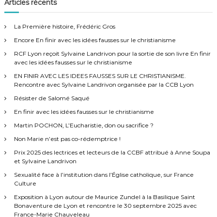
h
Articles récents
r
e
c
h
r
e
La Première histoire, Frédéric Gros
r
c
Encore En finir avec les idées fausses sur le christianisme
h
e
RCF Lyon reçoit Sylvaine Landrivon pour la sortie de son livre En finir
r
avec les idées fausses sur le christianisme
:
EN FINIR AVEC LES IDEES FAUSSES SUR LE CHRISTIANISME.
Rencontre avec Sylvaine Landrivon organisée par la CCB Lyon
Résister de Salomé Saqué
En finir avec les idées fausses sur le christianisme
Martin POCHON, L’Eucharistie, don ou sacrifice ?
Non Marie n’est pas co-rédemptrice !
Prix 2025 des lectrices et lecteurs de la CCBF attribué à Anne Soupa
et Sylvaine Landrivon
Sexualité face à l’institution dans l’Église catholique, sur France
Culture
Exposition à Lyon autour de Maurice Zundel à la Basilique Saint
Bonaventure de Lyon et rencontre le 30 septembre 2025 avec
France-Marie Chauveleau