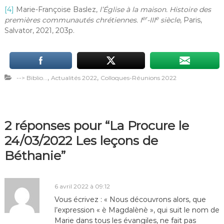
[4]
Marie-Françoise Baslez,
l’Église à la maison. Histoire des
er
e
premières communautés chrétiennes. I
-III
siècle
, Paris,
Salvator, 2021, 203p.
,
,
--> Biblio...
Actualités 2022
Colloques-Réunions 2022
2 réponses pour “La Procure le
24/03/2022 Les leçons de
Béthanie”
6 avril 2022 à 09:12
Vous écrivez : « Nous découvrons alors, que
l’expression « è Magdalènè », qui suit le nom de
Marie dans tous les évangiles, ne fait pas