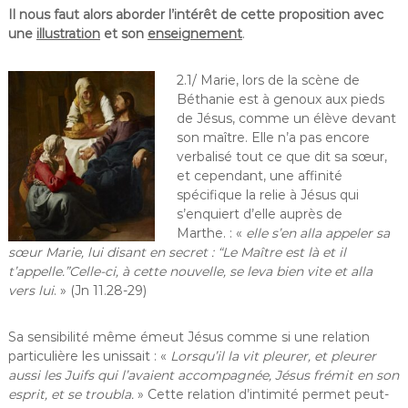
Il nous faut alors aborder l’intérêt de cette proposition avec
une
illustration
et son
enseignement
.
2.1/ Marie, lors de la scène de
Béthanie est à genoux aux pieds
de Jésus, comme un élève devant
son maître. Elle n’a pas encore
verbalisé tout ce que dit sa sœur,
et cependant, une affinité
spécifique la relie à Jésus qui
s’enquiert d’elle auprès de
Marthe. : «
elle s’en alla appeler sa
sœur Marie, lui disant en secret : “Le Maître est là et il
t’appelle.”Celle-ci, à cette nouvelle, se leva bien vite et alla
vers lui
. » (Jn 11.28-29)
Sa sensibilité même émeut Jésus comme si une relation
particulière les unissait : «
Lorsqu’il la vit pleurer, et pleurer
aussi les Juifs qui l’avaient accompagnée, Jésus frémit en son
esprit, et se troubla.
» Cette relation d’intimité permet peut-