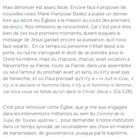
Mais dénoncer est assez facile. Encore faut-il proposer de
nouvelles voies. Marie-Françoise Baslez a publié un dernier
livre qui décrit les Églises à la maison au cours des premiers
siècles
[4]
. Nos réflexions se rencontrent. Car c’est peut-être
bien de ces tout premiers moments, durant lesquels le
message de Jésus gardait encore sa puissance, qu’il nous
faut repartir… En ce temps où personne n’était laissé à la
porte, où nul ne s’arrogeait le droit de se prendre pour le
Christ lui-même, mais où chacune, chacun, avait vocation à
transmettre sa Parole, toute sa Parole, dans une assemblée
où seul l’amour du prochain avait un sens, où il n’y avait pas
de hiérarchie, et où Paul précisait qu’il n’y a «
ni Juif ni Grec, il
n’y a ni esclave ni homme libre, il n’y a ni homme ni femme ;
car tous vous ne faites qu’un dans le Christ Jésus
». (Ga 3,28).
C’est pour retrouver cette Église, que je me suis engagée
dans les interventions militantes au sein du
Comité de la
Jupe
, de
Toutes apôtres !
,… pour demander à notre institution
dans ce temps synodal, de reconsidérer ses choix en matière
de transmission, de gouvernance, puisque par le baptême,