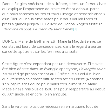
Donna Singles, spécialiste de st Irénée, a écrit un fameux livre
qui explique l’importance de croire en étant debout, parce
que nous sommes toutes et tous « image et ressemblance »
d’un Dieu qui nous aime assez pour nous vouloir libres et
prêts à grandir jusqu’à lui. Le livre de Donna Singles s’intitule
L’homme debout. Le credo de saint Iréné
e
[2]
.
DONC, si Marie de Béthanie EST Marie la Magdaléenne, ce
constat est lourd de conséquences, dans le regard à porter
sur cette apôtre et sur les femmes à sa suite.
Cette figure n’est cependant pas une découverte. Elle avait
été bien décrite dans un évangile apocryphe,
L’évangile selon
e
Marie
, rédigé probablement au II
siècle. Mais celui-ci, bien
que vraisemblablement diffusé très tôt en Orient (Romanos
s’en inspire sans doute pour parler très joliment de Marie-
Madeleine) a mis plus de 1500 ans pour réapparaître au début
e
du XX
siècle, et encore : bien amputé.
Sans le valoriser plus que nécessaire, remarquons tout de