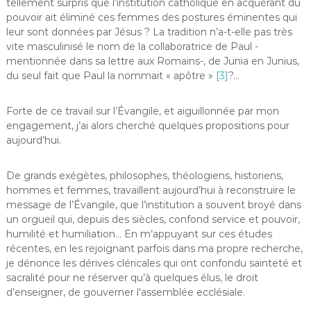
tellement surpris que l’institution catholique en acquérant du
pouvoir ait éliminé ces femmes des postures éminentes qui
leur sont données par Jésus ? La tradition n’a-t-elle pas très
vite masculinisé le nom de la collaboratrice de Paul -
mentionnée dans sa lettre aux Romains-, de Junia en Junius,
du seul fait que Paul la nommait « apôtre »
[3]
?…
Forte de ce travail sur l’Évangile, et aiguillonnée par mon
engagement, j’ai alors cherché quelques propositions pour
aujourd’hui.
De grands exégètes, philosophes, théologiens, historiens,
hommes et femmes, travaillent aujourd’hui à reconstruire le
message de l’Évangile, que l’institution a souvent broyé dans
un orgueil qui, depuis des siècles, confond service et pouvoir,
humilité et humiliation… En m’appuyant sur ces études
récentes, en les rejoignant parfois dans ma propre recherche,
je dénonce les dérives cléricales qui ont confondu sainteté et
sacralité pour ne réserver qu’à quelques élus, le droit
d’enseigner, de gouverner l’assemblée ecclésiale.