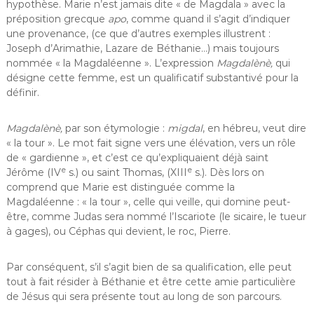
hypothèse. Marie n’est jamais dite « de Magdala » avec la
préposition grecque
apo
, comme quand il s’agit d’indiquer
une provenance, (ce que d’autres exemples illustrent :
Joseph d’Arimathie, Lazare de Béthanie…) mais toujours
nommée « la Magdaléenne ». L’expression
Magdalènè,
qui
désigne cette femme, est un qualificatif substantivé pour la
définir.
Magdalènè,
par son étymologie :
migdal
, en hébreu, veut dire
« la tour ». Le mot fait signe vers une élévation, vers un rôle
de « gardienne », et c’est ce qu’expliquaient déjà saint
e
e
Jérôme (IV
s.) ou saint Thomas, (XIII
s.). Dès lors on
comprend que Marie est distinguée comme la
Magdaléenne : « la tour », celle qui veille, qui domine peut-
être, comme Judas sera nommé l’Iscariote (le sicaire, le tueur
à gages), ou Céphas qui devient, le roc, Pierre.
Par conséquent, s’il s’agit bien de sa qualification, elle peut
tout à fait résider à Béthanie et être cette amie particulière
de Jésus qui sera présente tout au long de son parcours.