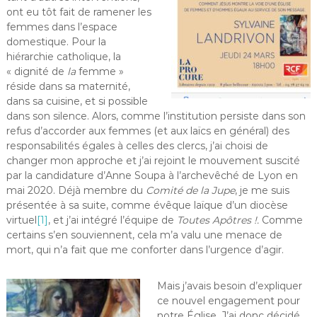
ont eu tôt fait de ramener les
femmes dans l’espace
domestique. Pour la
hiérarchie catholique, la
« dignité de
la
femme »
réside dans sa maternité,
dans sa cuisine, et si possible
dans son silence. Alors, comme l’institution persiste dans son
refus d’accorder aux femmes (et aux laïcs en général) des
responsabilités égales à celles des clercs, j’ai choisi de
changer mon approche et j’ai rejoint le mouvement suscité
par la candidature d’Anne Soupa à l’archevêché de Lyon en
mai 2020. Déjà membre du
Comité de la Jupe
, je me suis
présentée à sa suite, comme évêque laïque d’un diocèse
virtuel
[1]
, et j’ai intégré l’équipe de
Toutes Apôtres !.
Comme
certains s’en souviennent, cela m’a valu une menace de
mort, qui n’a fait que me conforter dans l’urgence d’agir.
Mais j’avais besoin d’expliquer
ce nouvel engagement pour
notre Église. J’ai donc décidé