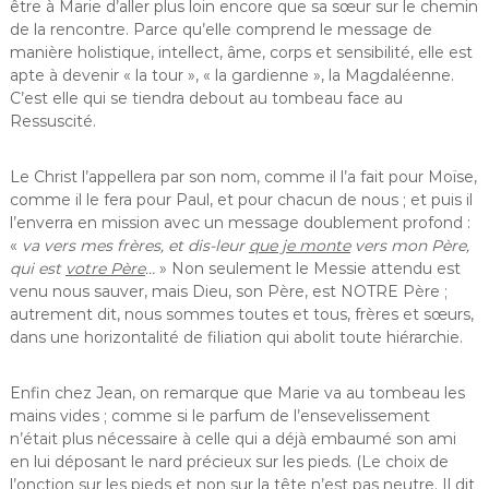
être à Marie d’aller plus loin encore que sa sœur sur le chemin
de la rencontre. Parce qu’elle comprend le message de
manière holistique, intellect, âme, corps et sensibilité, elle est
apte à devenir « la tour », « la gardienne », la Magdaléenne.
C’est elle qui se tiendra debout au tombeau face au
Ressuscité.
Le Christ l’appellera par son nom, comme il l’a fait pour Moïse,
comme il le fera pour Paul, et pour chacun de nous ; et puis il
l’enverra en mission avec un message doublement profond :
«
va vers mes frères, et dis-leur
que je monte
vers mon Père,
qui est
votre Père
…
» Non seulement le Messie attendu est
venu nous sauver, mais Dieu, son Père, est NOTRE Père ;
autrement dit, nous sommes toutes et tous, frères et sœurs,
dans une horizontalité de filiation qui abolit toute hiérarchie.
Enfin chez Jean, on remarque que Marie va au tombeau les
mains vides ; comme si le parfum de l’ensevelissement
n’était plus nécessaire à celle qui a déjà embaumé son ami
en lui déposant le nard précieux sur les pieds. (Le choix de
l’onction sur les pieds et non sur la tête n’est pas neutre. Il dit