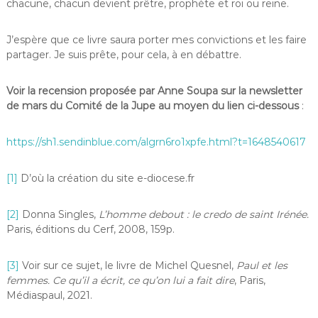
chacune, chacun devient prêtre, prophète et roi ou reine.
J’espère que ce livre saura porter mes convictions et les faire
partager. Je suis prête, pour cela, à en débattre.
Voir la recension proposée par Anne Soupa sur la newsletter
de mars du Comité de la Jupe au moyen du lien ci-dessous
:
https://sh1.sendinblue.com/algrn6ro1xpfe.html?t=1648540617
[1]
D’où la création du site e-diocese.fr
[2]
Donna Singles,
L’homme debout : le credo de saint Irénée.
Paris, éditions du Cerf, 2008, 159p.
[3]
Voir sur ce sujet, le livre de Michel Quesnel,
Paul et les
femmes. Ce qu’il a écrit, ce qu’on lui a fait dire
, Paris,
Médiaspaul, 2021.