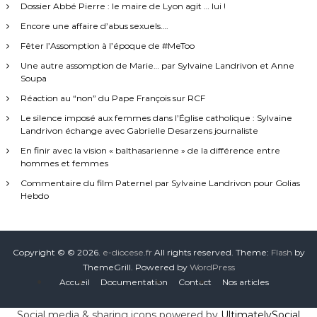
Dossier Abbé Pierre : le maire de Lyon agit … lui !
Encore une affaire d’abus sexuels….
Fêter l’Assomption à l’époque de #MeToo
Une autre assomption de Marie… par Sylvaine Landrivon et Anne
Soupa
Réaction au “non” du Pape François sur RCF
Le silence imposé aux femmes dans l’Église catholique : Sylvaine
Landrivon échange avec Gabrielle Desarzens journaliste
En finir avec la vision « balthasarienne » de la différence entre
hommes et femmes
Commentaire du film Paternel par Sylvaine Landrivon pour Golias
Hebdo
Copyright © © 2026.
e-diocese.fr
All rights reserved. Theme:
Flash
by
ThemeGrill. Powered by
WordPress
Accueil
Documentation
Contact
Nos articles
Social media & sharing icons powered by
UltimatelySocial