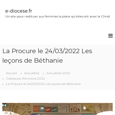
A
l
e-diocese.fr
l
Un site pour restituer aux femmes la place qu'elles ont avec le Christ
e
r
a
u
c
o
La Procure le 24/03/2022 Les
n
t
leçons de Béthanie
e
n
u
Accueil
Actualités
Actualités 2022
Colloques-Réunions 2022
La Procure le 24/03/2022 Les leçons de Béthanie