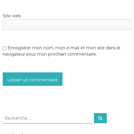
Site web
Enregistrer mon nom, mon e-mail et mon site dans le
navigateur pour mon prochain commentaire.
R
R
e
e
c
c
h
e