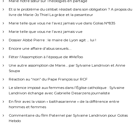
Marie notre sœur sur Théologies en partage
Et si le problème du célibat résidait dans son obligation ? A propos du
livre de Marie-Jo Thiel La grâce et la pesanteur
Marie telle que vous ne l’avez jamais vue dans Golias N°835
Marie telle que vous ne l’avez jamais vue
Dossier Abbé Pierre : le maire de Lyon agit … lui !
Encore une affaire d’abus sexuels….
Fêter l’Assomption à l’époque de #MeToo
Une autre assomption de Marie… par Sylvaine Landrivon et Anne
Soupa
Réaction au “non” du Pape François sur RCF
Le silence imposé aux femmes dans l’Église catholique : Sylvaine
Landrivon échange avec Gabrielle Desarzens journaliste
En finir avec la vision « balthasarienne » de la différence entre
hommes et femmes
Commentaire du film Paternel par Sylvaine Landrivon pour Golias
Hebdo