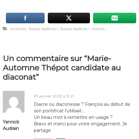
,
,
Archives
Toutes Apôtres !
Toutes Apôtres ! : Autres...
Un commentaire sur “Marie-
Automne Thépot candidate au
diaconat”
29 janvier 2023 à 19:21
Diacre ou diaconesse ? François au début de
son pontificat l’utilisait…
Un beau mot à remettre en usage ?
Yannick
Bravo et merci pour votre engagement. Je
Audrain
partage
Répondre