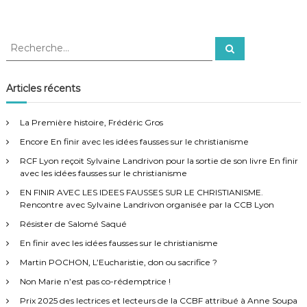
R
R
e
e
c
c
h
e
h
Articles récents
r
e
c
h
r
e
La Première histoire, Frédéric Gros
r
c
Encore En finir avec les idées fausses sur le christianisme
h
e
RCF Lyon reçoit Sylvaine Landrivon pour la sortie de son livre En finir
r
avec les idées fausses sur le christianisme
:
EN FINIR AVEC LES IDEES FAUSSES SUR LE CHRISTIANISME.
Rencontre avec Sylvaine Landrivon organisée par la CCB Lyon
Résister de Salomé Saqué
En finir avec les idées fausses sur le christianisme
Martin POCHON, L’Eucharistie, don ou sacrifice ?
Non Marie n’est pas co-rédemptrice !
Prix 2025 des lectrices et lecteurs de la CCBF attribué à Anne Soupa