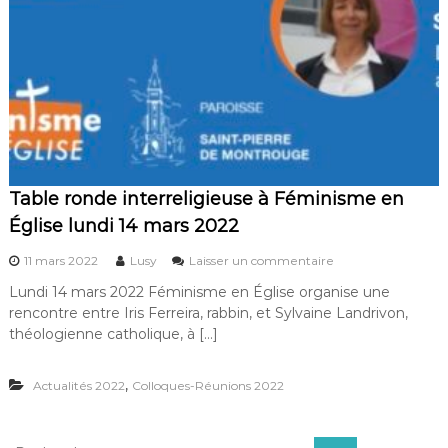
e
t
L
h
a
a
n
n
d
i
r
e
i
v
o
n
à
Table ronde interreligieuse à Féminisme en
l
Église lundi 14 mars 2022
a
P
s
11 mars 2022
Lusy
Laisser un commentaire
r
u
o
Lundi 14 mars 2022 Féminisme en Église organise une
r
c
rencontre entre Iris Ferreira, rabbin, et Sylvaine Landrivon,
T
u
a
théologienne catholique, à […]
r
b
e
l
L
,
Actualités 2022
Colloques-Réunions 2022
e
y
r
o
o
n
n
R
B