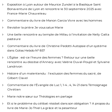
m
Exposition à Lyon autour de Maurice Zundel à la Basilique Saint
e
Bonaventure de Lyon et rencontre le 30 septembre 2025 avec
e
France-Marie Chauveleau
n
Commentaire du livre de Manon Garcia Vivre avec les hommes
É
g
Revisiter la prière Je vous salue Marie
l
Une belle rencontre au temple de Millau à l’invitation de Nelly Gatta
i
pasteure
s
e
Commentaire du livre de Christine Pedotti Autopsie d’un système
l
dans Golias Hebdo N° 857
u
n
L’Église : est-ce l’heure des femmes ? Retour sur une belle
d
rencontre au diocèse d’Annecy avec Valérie Duval-Poujol et Sylvaine
i
Landrivon
1
Histoire d’un malentendu : l’exclusion des femmes du sacré, de
4
Gilbert Clavel
m
a
Commentaire de l’Évangile de Luc 1, 1-4 ; 4, 14-21 dans Témoignage
r
Chrétien
s
Marie notre sœur sur Théologies en partage
2
0
Et si le problème du célibat résidait dans son obligation ? A propos du
2
livre de Marie-Jo Thiel La grâce et la pesanteur
2