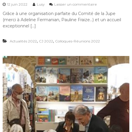
s
12 juin 2022
Lusy
Laisser un commentaire
r
u
o
Grâce à une organisation parfaite du Comité de la Jupe
r
i
(merci à Adeline Fermanian, Pauline Fraize…) et un accueil
S
x
u
exceptionnel […]
p
e
,
,
Actualités 2022
CJ 2022
Colloques-Réunions 2022
r
b
e
w
e
e
k
-
e
n
d
“
F
é
m
i
n
i