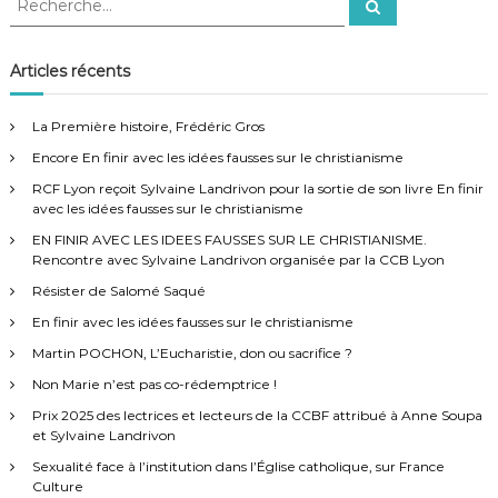
R
d
e
e
e
e
c
l
c
h
i
l
e
h
Articles récents
n
r
e
e
c
t
c
h
e
r
o
e
La Première histoire, Frédéric Gros
r
r
c
u
r
Encore En finir avec les idées fausses sur le christianisme
r
h
e
e
RCF Lyon reçoit Sylvaine Landrivon pour la sortie de son livre En finir
l
r
avec les idées fausses sur le christianisme
i
:
g
EN FINIR AVEC LES IDEES FAUSSES SUR LE CHRISTIANISME.
i
Rencontre avec Sylvaine Landrivon organisée par la CCB Lyon
e
Résister de Salomé Saqué
u
s
En finir avec les idées fausses sur le christianisme
e
à
Martin POCHON, L’Eucharistie, don ou sacrifice ?
F
Non Marie n’est pas co-rédemptrice !
é
m
Prix 2025 des lectrices et lecteurs de la CCBF attribué à Anne Soupa
i
et Sylvaine Landrivon
n
Sexualité face à l’institution dans l’Église catholique, sur France
i
Culture
s