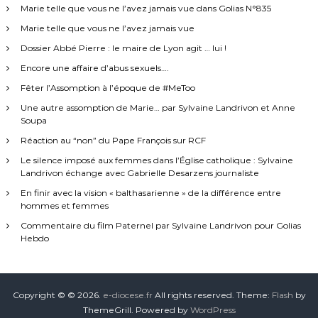
Marie telle que vous ne l’avez jamais vue dans Golias N°835
Marie telle que vous ne l’avez jamais vue
Dossier Abbé Pierre : le maire de Lyon agit … lui !
Encore une affaire d’abus sexuels….
Fêter l’Assomption à l’époque de #MeToo
Une autre assomption de Marie… par Sylvaine Landrivon et Anne
Soupa
Réaction au “non” du Pape François sur RCF
Le silence imposé aux femmes dans l’Église catholique : Sylvaine
Landrivon échange avec Gabrielle Desarzens journaliste
En finir avec la vision « balthasarienne » de la différence entre
hommes et femmes
Commentaire du film Paternel par Sylvaine Landrivon pour Golias
Hebdo
Copyright © © 2026.
e-diocese.fr
All rights reserved. Theme:
Flash
by
ThemeGrill. Powered by
WordPress