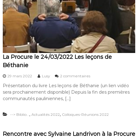
s
t
e
s
e
t
c
a
t
h
La Procure le 24/03/2022 Les leçons de
o
Béthanie
l
i
s
29 mars 2022
Lusy
2 commentaires
q
u
u
Présentation du livre Les leçons de Béthanie (un lien vidéo
r
e
sera prochainement disponible) Depuis la fin des premières
L
s
a
communautés pauliniennes, […]
!
P
”
r
a
,
,
--> Biblio...
Actualités 2022
Colloques-Réunions 2022
o
u
c
c
u
o
r
u
Rencontre avec Sylvaine Landrivon à la Procure
e
v