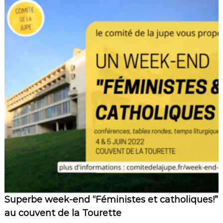
J
u
p
e
à
R
o
m
e
a
v
e
c
l
e
C
W
C
d
a
n
s
Superbe week-end “Féministes et catholiques!”
L
au couvent de la Tourette
a
C