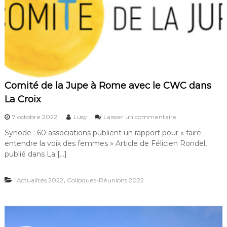
Comité de la Jupe à Rome avec le CWC dans
La Croix
s
7 octobre 2022
Lusy
Laisser un commentaire
u
Synode : 60 associations publient un rapport pour « faire
r
entendre la voix des femmes » Article de Félicien Rondel,
C
o
publié dans La […]
m
i
,
Actualités 2022
Colloques-Réunions 2022
t
é
d
e
l
a