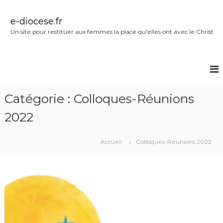
A
l
e-diocese.fr
l
Un site pour restituer aux femmes la place qu'elles ont avec le Christ
e
r
a
u
c
o
Catégorie :
Colloques-Réunions
n
t
2022
e
n
u
Accueil
Colloques-Réunions 2022