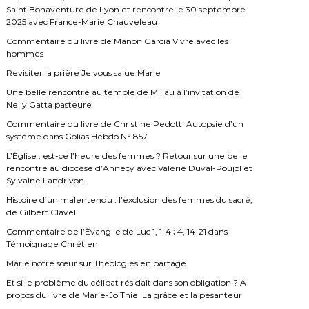
Saint Bonaventure de Lyon et rencontre le 30 septembre
2025 avec France-Marie Chauveleau
Commentaire du livre de Manon Garcia Vivre avec les
hommes
Revisiter la prière Je vous salue Marie
Une belle rencontre au temple de Millau à l’invitation de
Nelly Gatta pasteure
Commentaire du livre de Christine Pedotti Autopsie d’un
système dans Golias Hebdo N° 857
L’Église : est-ce l’heure des femmes ? Retour sur une belle
rencontre au diocèse d’Annecy avec Valérie Duval-Poujol et
Sylvaine Landrivon
Histoire d’un malentendu : l’exclusion des femmes du sacré,
de Gilbert Clavel
Commentaire de l’Évangile de Luc 1, 1-4 ; 4, 14-21 dans
Témoignage Chrétien
Marie notre sœur sur Théologies en partage
Et si le problème du célibat résidait dans son obligation ? A
propos du livre de Marie-Jo Thiel La grâce et la pesanteur