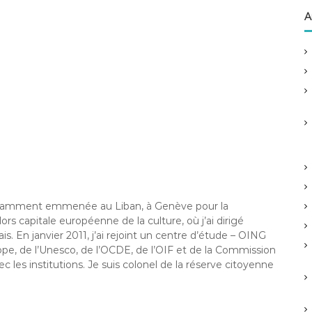
h
A
e
r
c
h
e
r
:
otamment emmenée au Liban, à Genève pour la
ors capitale européenne de la culture, où j’ai dirigé
ais. En janvier 2011, j’ai rejoint un centre d’étude – OING
rope, de l’Unesco, de l’OCDE, de l’OIF et de la Commission
c les institutions. Je suis colonel de la réserve citoyenne