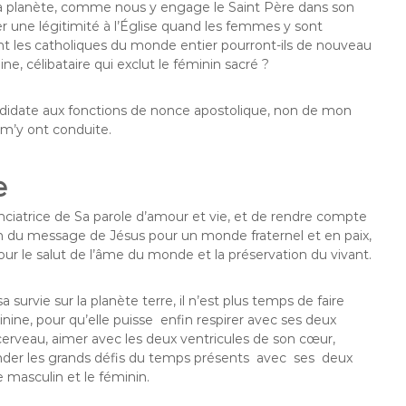
 la planète, comme nous y engage le Saint Père dans son
 une légitimité à l’Église quand les femmes y sont
t les catholiques du monde entier pourront-ils de nouveau
e, célibataire qui exclut le féminin sacré ?
andidate aux fonctions de nonce apostolique, non de mon
m’y ont conduite.
e
onciatrice de Sa parole d’amour et vie, et de rendre compte
ion du message de Jésus pour un monde fraternel et en paix,
ur le salut de l’âme du monde et la préservation du vivant.
 survie sur la planète terre, il n’est plus temps de faire
nine, pour qu’elle puisse enfin respirer avec ses deux
rveau, aimer avec les deux ventricules de son cœur,
nder les grands défis du temps présents avec ses deux
 masculin et le féminin.