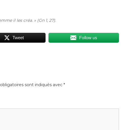
e il les créa. » (Gn 1, 27).
Tweet
Follow us
bligatoires sont indiqués avec
*