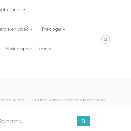
e autrement
role en vidéo
Théologie
Bibliographie – Films
res ! : Autres...
Hélène Pichon candidate à la nonciature
R
e
c