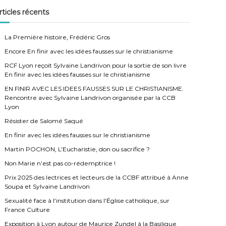
h
e
rticles récents
r
c
h
e
La Première histoire, Frédéric Gros
r
Encore En finir avec les idées fausses sur le christianisme
RCF Lyon reçoit Sylvaine Landrivon pour la sortie de son livre
En finir avec les idées fausses sur le christianisme
EN FINIR AVEC LES IDEES FAUSSES SUR LE CHRISTIANISME.
Rencontre avec Sylvaine Landrivon organisée par la CCB
Lyon
Résister de Salomé Saqué
En finir avec les idées fausses sur le christianisme
Martin POCHON, L’Eucharistie, don ou sacrifice ?
Non Marie n’est pas co-rédemptrice !
Prix 2025 des lectrices et lecteurs de la CCBF attribué à Anne
Soupa et Sylvaine Landrivon
Sexualité face à l’institution dans l’Église catholique, sur
France Culture
Exposition à Lyon autour de Maurice Zundel à la Basilique