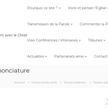
Pourquoi ce site ?
Vivre et penser l’Eglis
Transmission de la Parole
Commenter la Pa
nt avec le Christ
Visio Conférences / interviews
Tribunes
Actualités
Partenariats amis
Contact
nonciature
Accueil
Partenariats amis
Toutes Apôtres !
Toutes Apôt
R
e
c