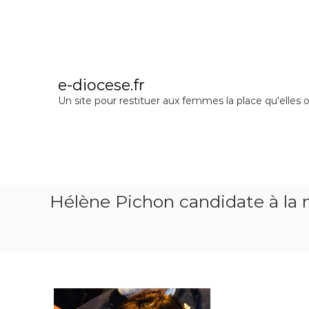
A
l
l
e
r
a
e-diocese.fr
u
Un site pour restituer aux femmes la place qu'elles o
c
o
n
t
e
n
u
Hélène Pichon candidate à la 