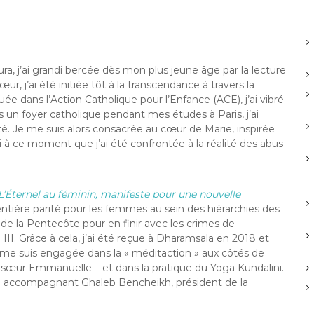
a, j’ai grandi bercée dès mon plus jeune âge par la lecture
r, j’ai été initiée tôt à la transcendance à travers la
uée dans l’Action Catholique pour l’Enfance (ACE), j’ai vibré
s un foyer catholique pendant mes études à Paris, j’ai
é. Je me suis alors consacrée au cœur de Marie, inspirée
si à ce moment que j’ai été confrontée à la réalité des abus
L’Éternel au féminin, manifeste pour une
nouvelle
 entière parité pour les femmes au sein des hiérarchies des
l de la Pentecôte
pour en finir avec les crimes de
n III. Grâce à cela, j’ai été reçue à Dharamsala en 2018 et
 me suis engagée dans la « méditaction » aux côtés de
de sœur Emmanuelle – et dans la pratique du Yoga Kundalini.
en accompagnant Ghaleb Bencheikh, président de la