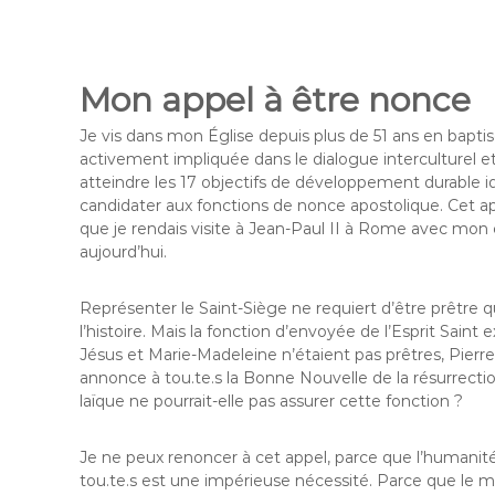
Mon appel à être nonce
Je vis dans mon Église depuis plus de 51 ans en bapti
activement impliquée dans le dialogue interculturel e
atteindre les 17 objectifs de développement durable id
candidater aux fonctions de nonce apostolique. Cet appel
que je rendais visite à Jean-Paul II à Rome avec mon co
aujourd’hui.
Représenter le Saint-Siège ne requiert d’être prêtre 
l’histoire. Mais la fonction d’envoyée de l’Esprit Saint
Jésus et Marie-Madeleine n’étaient pas prêtres, Pierre
annonce à tou.te.s la Bonne Nouvelle de la résurrect
laïque ne pourrait-elle pas assurer cette fonction ?
Je ne peux renoncer à cet appel, parce que l’humanit
tou.te.s est une impérieuse nécessité. Parce que le me