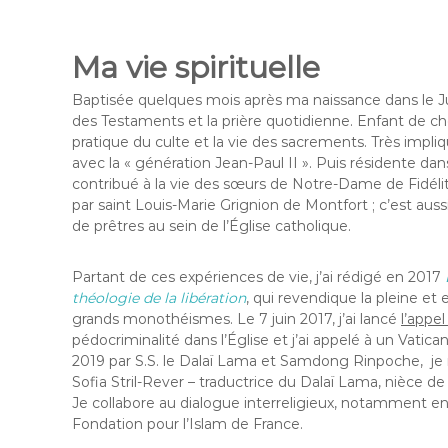
Ma vie spirituelle
Baptisée quelques mois après ma naissance dans le Jur
des Testaments et la prière quotidienne. Enfant de chœu
pratique du culte et la vie des sacrements. Très impliq
avec la « génération Jean-Paul II ». Puis résidente dan
contribué à la vie des sœurs de Notre-Dame de Fidélit
par saint Louis-Marie Grignion de Montfort ; c’est aus
de prêtres au sein de l’Église catholique.
Partant de ces expériences de vie, j’ai rédigé en 2017
théologie de la libération
, qui revendique la pleine et
grands monothéismes. Le 7 juin 2017, j’ai lancé
l’appe
pédocriminalité dans l’Église et j’ai appelé à un Vatica
2019 par S.S. le Dalaï Lama et Samdong Rinpoche, je
Sofia Stril-Rever – traductrice du Dalaï Lama, nièce 
Je collabore au dialogue interreligieux, notamment 
Fondation pour l’Islam de France.