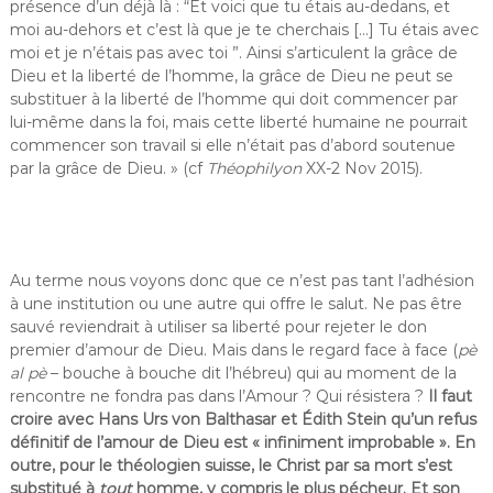
présence d’un déjà là : “Et voici que tu étais au-dedans, et
moi au-dehors et c’est là que je te cherchais […] Tu étais avec
moi et je n’étais pas avec toi ”. Ainsi s’articulent la grâce de
Dieu et la liberté de l’homme, la grâce de Dieu ne peut se
substituer à la liberté de l’homme qui doit commencer par
lui-même dans la foi, mais cette liberté humaine ne pourrait
commencer son travail si elle n’était pas d’abord soutenue
par la grâce de Dieu. » (cf
Théophilyon
XX-2 Nov 2015).
Au terme nous voyons donc que ce n’est pas tant l’adhésion
à une institution ou une autre qui offre le salut. Ne pas être
sauvé reviendrait à utiliser sa liberté pour rejeter le don
premier d’amour de Dieu. Mais dans le regard face à face (
pè
al pè
– bouche à bouche dit l’hébreu) qui au moment de la
rencontre ne fondra pas dans l’Amour ? Qui résistera ?
Il faut
croire avec Hans Urs von Balthasar et Édith Stein qu’un refus
définitif de l’amour de Dieu est « infiniment improbable ». En
outre, pour le théologien suisse, le Christ par sa mort s’est
substitué à
tout
homme, y compris le plus pécheur. Et son