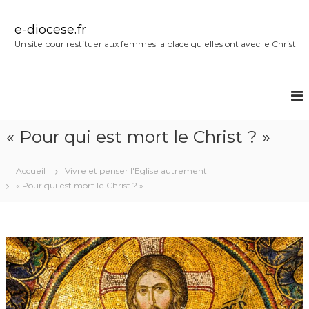
A
l
e-diocese.fr
l
Un site pour restituer aux femmes la place qu'elles ont avec le Christ
e
r
a
u
c
o
« Pour qui est mort le Christ ? »
n
t
e
Accueil
Vivre et penser l'Eglise autrement
n
« Pour qui est mort le Christ ? »
u