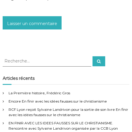
R
R
e
e
c
c
h
e
h
Articles récents
r
e
c
h
r
e
La Première histoire, Frédéric Gros
r
c
Encore En finir avec les idées fausses sur le christianisme
h
e
RCF Lyon reçoit Sylvaine Landrivon pour la sortie de son livre En finir
r
avec les idées fausses sur le christianisme
:
EN FINIR AVEC LES IDEES FAUSSES SUR LE CHRISTIANISME.
Rencontre avec Sylvaine Landrivon organisée par la CCB Lyon