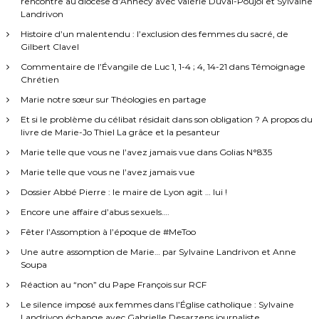
rencontre au diocèse d’Annecy avec Valérie Duval-Poujol et Sylvaine
Landrivon
Histoire d’un malentendu : l’exclusion des femmes du sacré, de
Gilbert Clavel
Commentaire de l’Évangile de Luc 1, 1-4 ; 4, 14-21 dans Témoignage
Chrétien
Marie notre sœur sur Théologies en partage
Et si le problème du célibat résidait dans son obligation ? A propos du
livre de Marie-Jo Thiel La grâce et la pesanteur
Marie telle que vous ne l’avez jamais vue dans Golias N°835
Marie telle que vous ne l’avez jamais vue
Dossier Abbé Pierre : le maire de Lyon agit … lui !
Encore une affaire d’abus sexuels….
Fêter l’Assomption à l’époque de #MeToo
Une autre assomption de Marie… par Sylvaine Landrivon et Anne
Soupa
Réaction au “non” du Pape François sur RCF
Le silence imposé aux femmes dans l’Église catholique : Sylvaine
Landrivon échange avec Gabrielle Desarzens journaliste