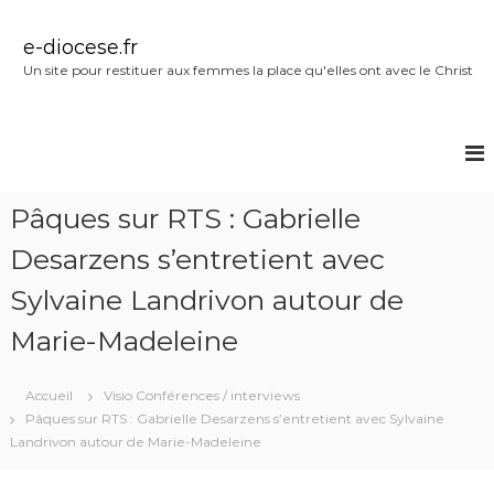
A
l
e-diocese.fr
l
Un site pour restituer aux femmes la place qu'elles ont avec le Christ
e
r
a
u
c
o
Pâques sur RTS : Gabrielle
n
t
Desarzens s’entretient avec
e
n
Sylvaine Landrivon autour de
u
Marie-Madeleine
Accueil
Visio Conférences / interviews
Pâques sur RTS : Gabrielle Desarzens s’entretient avec Sylvaine
Landrivon autour de Marie-Madeleine