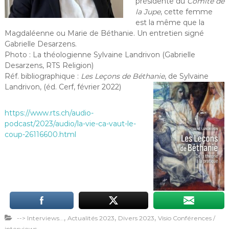
présidente du
Comité de
la Jupe
, cette femme
est la même que la
Magdaléenne ou Marie de Béthanie. Un entretien signé
Gabrielle Desarzens.
Photo : La théologienne Sylvaine Landrivon (Gabrielle
Desarzens, RTS Religion)
Réf. bibliographique :
Les Leçons de Béthanie
, de Sylvaine
Landrivon, (éd. Cerf, février 2022)
https://www.rts.ch/audio-
podcast/2023/audio/la-vie-ca-vaut-le-
coup-26116600.html
,
,
,
--> Interviews...
Actualités 2023
Divers 2023
Visio Conférences /
interviews