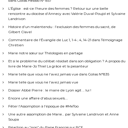
dans Golias Hebdo N° 857
L’Église : est-ce l’heure des femmes ? Retour sur une belle
rencontre au diocèse d’Annecy avec Valérie Duval-Poujol et Sylvaine
Landrivon
Histoire d’un malentendu : l’exclusion des femmes du sacré, de
Gilbert Clavel
Commentaire de l’Évangile de Luc 1, 1-4 ; 4, 14-21 dans Témoignage
Chrétien
Marie notre sœur sur Théologies en partage
Et si le problème du célibat résidait dans son obligation ? A propos du
livre de Marie-Jo Thiel La grâce et la pesanteur
Marie telle que vous ne l’avez jamais vue dans Golias N°835
Marie telle que vous ne l’avez jamais vue
Dossier Abbé Pierre : le maire de Lyon agit … lui !
Encore une affaire d’abus sexuels….
Fêter l’Assomption à l’époque de #MeToo
Une autre assomption de Marie… par Sylvaine Landrivon et Anne
Soupa
Réaction au “non” du Pape François sur RCF