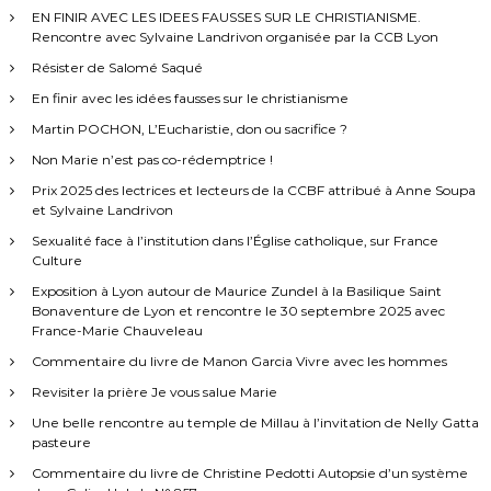
:
EN FINIR AVEC LES IDEES FAUSSES SUR LE CHRISTIANISME.
Rencontre avec Sylvaine Landrivon organisée par la CCB Lyon
Résister de Salomé Saqué
En finir avec les idées fausses sur le christianisme
Martin POCHON, L’Eucharistie, don ou sacrifice ?
Non Marie n’est pas co-rédemptrice !
Prix 2025 des lectrices et lecteurs de la CCBF attribué à Anne Soupa
et Sylvaine Landrivon
Sexualité face à l’institution dans l’Église catholique, sur France
Culture
Exposition à Lyon autour de Maurice Zundel à la Basilique Saint
Bonaventure de Lyon et rencontre le 30 septembre 2025 avec
France-Marie Chauveleau
Commentaire du livre de Manon Garcia Vivre avec les hommes
Revisiter la prière Je vous salue Marie
Une belle rencontre au temple de Millau à l’invitation de Nelly Gatta
pasteure
Commentaire du livre de Christine Pedotti Autopsie d’un système