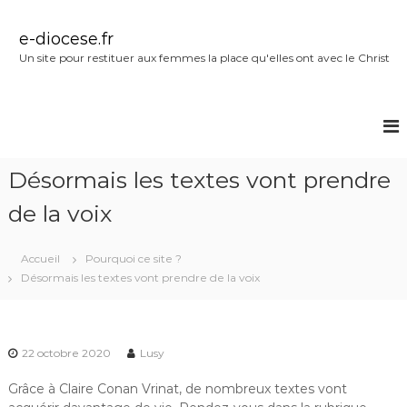
A
l
e-diocese.fr
l
Un site pour restituer aux femmes la place qu'elles ont avec le Christ
e
r
a
u
c
o
Désormais les textes vont prendre
n
t
de la voix
e
n
u
Accueil
Pourquoi ce site ?
Désormais les textes vont prendre de la voix
22 octobre 2020
Lusy
Grâce à Claire Conan Vrinat, de nombreux textes vont