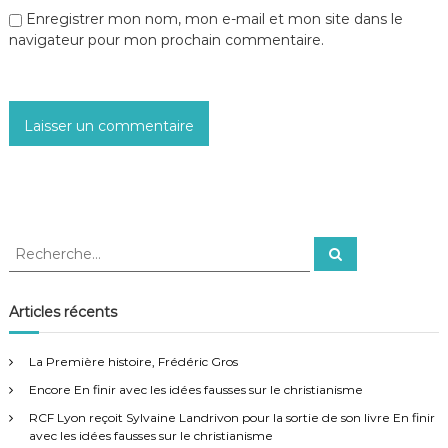
Enregistrer mon nom, mon e-mail et mon site dans le
navigateur pour mon prochain commentaire.
R
R
e
e
c
c
h
e
h
Articles récents
r
e
c
h
r
e
La Première histoire, Frédéric Gros
r
c
Encore En finir avec les idées fausses sur le christianisme
h
e
RCF Lyon reçoit Sylvaine Landrivon pour la sortie de son livre En finir
r
avec les idées fausses sur le christianisme