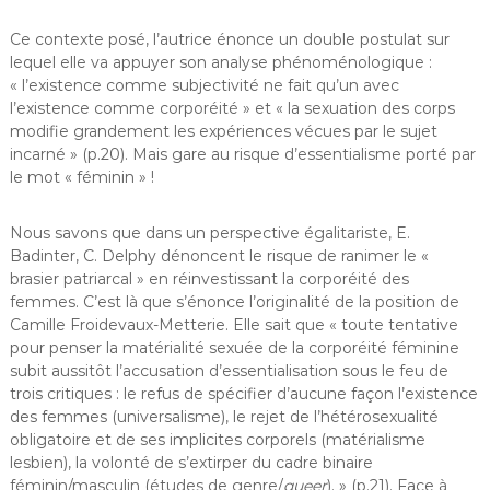
Ce contexte posé, l’autrice énonce un double postulat sur
lequel elle va appuyer son analyse phénoménologique :
« l’existence comme subjectivité ne fait qu’un avec
l’existence comme corporéité » et « la sexuation des corps
modifie grandement les expériences vécues par le sujet
incarné » (p.20). Mais gare au risque d’essentialisme porté par
le mot « féminin » !
Nous savons que dans un perspective égalitariste, E.
Badinter, C. Delphy dénoncent le risque de ranimer le «
brasier patriarcal » en réinvestissant la corporéité des
femmes. C’est là que s’énonce l’originalité de la position de
Camille Froidevaux-Metterie. Elle sait que « toute tentative
pour penser la matérialité sexuée de la corporéité féminine
subit aussitôt l’accusation d’essentialisation sous le feu de
trois critiques : le refus de spécifier d’aucune façon l’existence
des femmes (universalisme), le rejet de l’hétérosexualité
obligatoire et de ses implicites corporels (matérialisme
lesbien), la volonté de s’extirper du cadre binaire
féminin/masculin (études de genre/
queer
). » (p.21). Face à