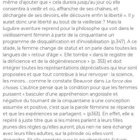
même d’ajouter que « cela durera jusqu’au jour où elle
consentira à vieillir et où, affranchie de ses chaînes, et
déchargée de ses devoirs, elle découvre enfin la liberté ». Il y
aurait donc une liberté au bout de la vieillesse ? Mais la
lugubre aventure reprend pour la philosophe qui voit dans le
vieillissement féminin à partir de la cinquantaine un
programme de disqualification et d’invisibilisation (p.347). A ce
stade, la femme change de statut et on parle dans toutes les
langues de « retour d’âge ». Elle tombe « dans le registre de
la déficience et de la dégénérescence » (p. 353) et doit
intégrer toutes les représentations dépréciatives qui leur sont
proposées et que tout contribue à leur renvoyer : la science,
les miroirs… comme le constate Beauvoir dans
La force des
choses
. L’autrice pense que la condition pour que les femmes
puissent « basculer d’une appréhension angoissée et
négative du tournant de la cinquantaine à une conception
assumée et positive, c’est que la parole féminine se répande
et que les expériences se partagent. » (p363). En effet, elle a
repéré à juste titre que si les mères parlent à leurs filles
jeunes des règles qu’elles auront, plus rien ne sera échangé
avec leurs filles adultes, sur la période où elles vont