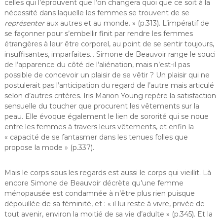
celles qui l’éprouvent que l’on changera quoi que ce soit à la
nécessité dans laquelle les femmes se trouvent de se
représenter
aux autres et au monde. » (p.313). L’impératif de
se façonner pour s’embellir finit par rendre les femmes
étrangères à leur être corporel, au point de se sentir toujours,
insuffisantes, imparfaites… Simone de Beauvoir range le souci
de l’apparence du côté de l’aliénation, mais n’est-il pas
possible de concevoir un plaisir de se vêtir ? Un plaisir qui ne
postulerait pas l’anticipation du regard de l’autre mais articulé
selon d’autres critères. Iris Marion Young repère la satisfaction
sensuelle du toucher que procurent les vêtements sur la
peau. Elle évoque également le lien de sororité qui se noue
entre les femmes à travers leurs vêtements, et enfin la
« capacité de se fantasmer dans les tenues folles que
propose la mode » (p.337).
Mais le corps sous les regards est aussi le corps qui vieillit. Là
encore Simone de Beauvoir décrète qu’une femme
ménopausée est condamnée à n’être plus rien puisque
dépouillée de sa féminité, et : « il lui reste à vivre, privée de
tout avenir, environ la moitié de sa vie d’adulte » (p.345). Et la