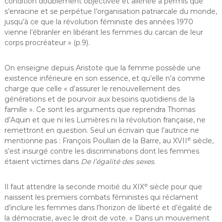
condition doublement objectivée et aliénée a permis que
s’enracine et se perpétue l’organisation patriarcale du monde,
jusqu’à ce que la révolution féministe des années 1970
vienne l’ébranler en libérant les femmes du carcan de leur
corps procréateur » (p.9).
On enseigne depuis Aristote que la femme possède une
existence inférieure en son essence, et qu’elle n’a comme
charge que celle « d’assurer le renouvellement des
générations et de pourvoir aux besoins quotidiens de la
famille ». Ce sont les arguments que reprendra Thomas
d’Aquin et que ni les Lumières ni la révolution française, ne
remettront en question. Seul un écrivain que l’autrice ne
e
mentionne pas : François Poullain de la Barre, au XVII
siècle,
s’est insurgé contre les discriminations dont les femmes
étaient victimes dans
De l’égalité des sexes
.
e
Il faut attendre la seconde moitié du XIX
siècle pour que
naissent les premiers combats féministes qui réclament
d’inclure les femmes dans l’horizon de liberté et d’égalité de
la démocratie, avec le droit de vote. « Dans un mouvement