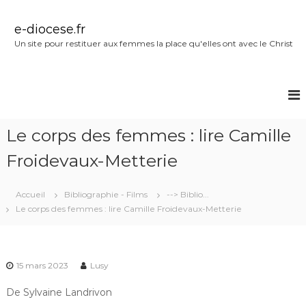
A
l
e-diocese.fr
l
Un site pour restituer aux femmes la place qu'elles ont avec le Christ
e
r
a
u
c
o
Le corps des femmes : lire Camille
n
t
Froidevaux-Metterie
e
n
u
Accueil
Bibliographie - Films
--> Biblio...
Le corps des femmes : lire Camille Froidevaux-Metterie
15 mars 2023
Lusy
De Sylvaine Landrivon