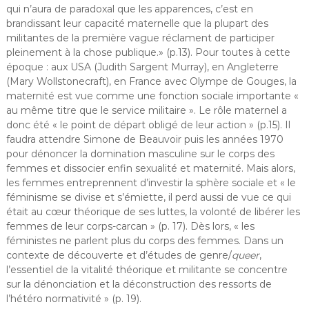
qui n’aura de paradoxal que les apparences, c’est en
brandissant leur capacité maternelle que la plupart des
militantes de la première vague réclament de participer
pleinement à la chose publique.» (p.13). Pour toutes à cette
époque : aux USA (Judith Sargent Murray), en Angleterre
(Mary Wollstonecraft), en France avec Olympe de Gouges, la
maternité est vue comme une fonction sociale importante «
au même titre que le service militaire ». Le rôle maternel a
donc été « le point de départ obligé de leur action » (p.15). Il
faudra attendre Simone de Beauvoir puis les années 1970
pour dénoncer la domination masculine sur le corps des
femmes et dissocier enfin sexualité et maternité. Mais alors,
les femmes entreprennent d’investir la sphère sociale et « le
féminisme se divise et s’émiette, il perd aussi de vue ce qui
était au cœur théorique de ses luttes, la volonté de libérer les
femmes de leur corps-carcan
» (p. 17). Dès lors, « les
féministes ne parlent plus du corps des femmes. Dans un
contexte de découverte et d’études de genre/
queer
,
l’essentiel de la vitalité théorique et militante se concentre
sur la dénonciation et la déconstruction des ressorts de
l’hétéro normativité » (p. 19).