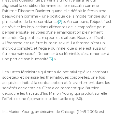
n’est pas question de parvenir à un universalisme qui
alignerait la condition féminine sur le masculin comme
l’affirme Elisabeth Badinter quand elle définit le féminisme
beauvoirien comme « une politique de la mixité fondée sur la
philosophie de la ressemblance
[2]
». Au contraire, l’objectif est
de révéler les implications aliénantes de la corporéité pour
penser ensuite les voies d’une émancipation pleinement
incarnée. Ce point est majeur, et d’ailleurs Beauvoir l’écrit :
« L’homme est un être humain sexué. La femme n’est un
individu complet, et l’égale du mâle, que si elle est aussi un
être humain sexué. Renoncer à sa féminité, c’est renoncer à
une part de son humanité
[3]
».
Les luttes féministes qui ont suivi ont privilégié les combats
sociétaux et délaissé les thématiques corporelles, une fois
acquis les droits à la contraception et à l’avortement dans les
sociétés occidentales. C’est à ce moment que l’autrice
découvre les travaux d’Iris Marion Young qui produit sur elle
l’effet « d’une épiphanie intellectuelle » (p.86).
Iris Marion Young, américaine de Chicago (1949-2006) est