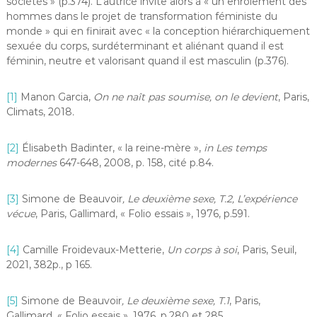
sociétés » (p.374). L’autrice invite alors à « un enrôlement des
hommes dans le projet de transformation féministe du
monde » qui en finirait avec « la conception hiérarchiquement
sexuée du corps, surdéterminant et aliénant quand il est
féminin, neutre et valorisant quand il est masculin (p.376).
[1]
Manon Garcia,
On ne naît pas soumise, on le devient
, Paris,
Climats, 2018
.
[2]
Élisabeth Badinter, « la reine-mère »,
in Les temps
modernes
647-648, 2008, p. 158, cité p.84.
[3]
Simone de Beauvoir
, Le deuxième sexe, T.2, L’expérience
vécue
, Paris, Gallimard, « Folio essais », 1976, p.591.
[4]
Camille Froidevaux-Metterie,
Un corps à soi
, Paris, Seuil,
2021, 382p., p 165.
[5]
Simone de Beauvoir
, Le deuxième sexe, T.1
, Paris,
Gallimard, « Folio essais », 1976, p.280 et 285