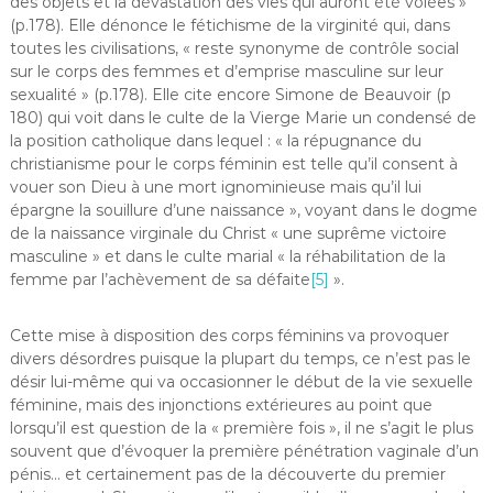
des objets et la dévastation des vies qui auront été volées »
(p.178). Elle dénonce le fétichisme de la virginité qui, dans
toutes les civilisations, « reste synonyme de contrôle social
sur le corps des femmes et d’emprise masculine sur leur
sexualité » (p.178). Elle cite encore Simone de Beauvoir (p
180) qui voit dans le culte de la Vierge Marie un condensé de
la position catholique dans lequel : « la répugnance du
christianisme pour le corps féminin est telle qu’il consent à
vouer son Dieu à une mort ignominieuse mais qu’il lui
épargne la souillure d’une naissance », voyant dans le dogme
de la naissance virginale du Christ « une suprême victoire
masculine » et dans le culte marial « la réhabilitation de la
femme par l’achèvement de sa défaite
[5]
».
Cette mise à disposition des corps féminins va provoquer
divers désordres puisque la plupart du temps, ce n’est pas le
désir lui-même qui va occasionner le début de la vie sexuelle
féminine, mais des injonctions extérieures au point que
lorsqu’il est question de la « première fois », il ne s’agit le plus
souvent que d’évoquer la première pénétration vaginale d’un
pénis… et certainement pas de la découverte du premier