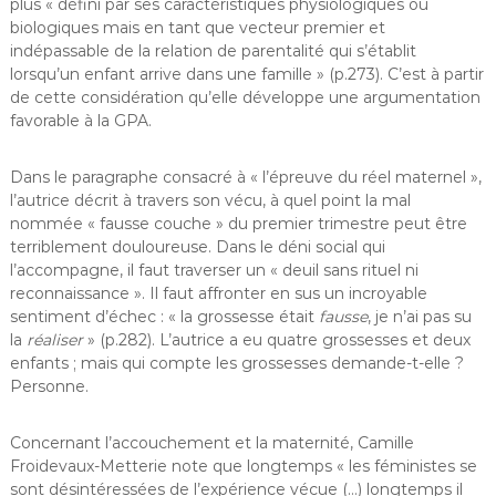
plus « défini par ses caractéristiques physiologiques ou
biologiques mais en tant que vecteur premier et
indépassable de la relation de parentalité qui s’établit
lorsqu’un enfant arrive dans une famille » (p.273). C’est à partir
de cette considération qu’elle développe une argumentation
favorable à la GPA.
Dans le paragraphe consacré à « l’épreuve du réel maternel »,
l’autrice décrit à travers son vécu, à quel point la mal
nommée « fausse couche » du premier trimestre peut être
terriblement douloureuse. Dans le déni social qui
l’accompagne, il faut traverser un « deuil sans rituel ni
reconnaissance ». Il faut affronter en sus un incroyable
sentiment d’échec : « la grossesse était
fausse
, je n’ai pas su
la
réaliser
» (p.282). L’autrice a eu quatre grossesses et deux
enfants ; mais qui compte les grossesses demande-t-elle ?
Personne.
Concernant l’accouchement et la maternité, Camille
Froidevaux-Metterie note que longtemps « les féministes se
sont désintéressées de l’expérience vécue (…) longtemps il