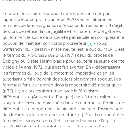
Le premier chapitre reprend l’histoire des femmes par
rapport à leur corps. Les années 1970 veulent libérer les
femmes de leur assignation à l’espace domestique. « Il s’agit
dès lors de refuser la conjugalité et la maternité obligatoires
qui forment le socle de la société patriarcale en conquérant le
pouvoir de maîtriser son corps procréateur.
[4]
» (p.33).
S’affranchir du « destin » maternel, tel est le but du MLF. C’est
le temps du
Manifeste des 343
, (1971) celui du procès de
Bobigny où Gisèle Halimi plaide pour soutenir sa jeune cliente
violée à 14 ans (1972) qui s’est fait avorter. En « débarrassant
les femmes du joug de la maternité impérative et en les
autorisant ainsi à devenir des sujets pleinement sociaux, [les
femmes] font leur entrée dans la modernité démocratique »
(p.36). Il y a alors confrontation avec le féminisme
différentialiste (Antoinette Foulque) car « à trop exalter la
singularité féminine enracinée dans le maternel, le féminisme
différentialiste perpétuerait la binarité sexuée et l’assignation
des femmes à leur prétendue nature. (…) Pour la majorité des
féministes françaises en effet, la revendication de l’égalité
paraît difficilement conciliable avec l’affirmation d’une