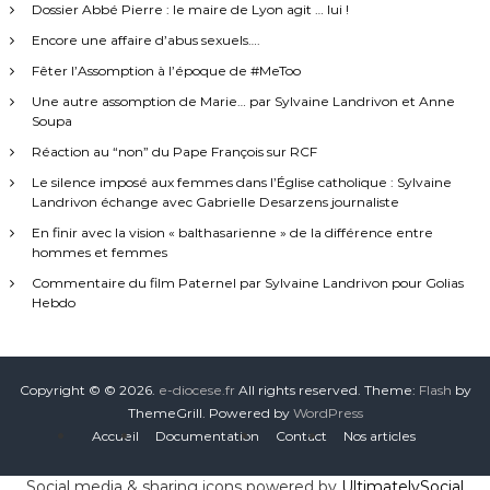
Dossier Abbé Pierre : le maire de Lyon agit … lui !
Encore une affaire d’abus sexuels….
Fêter l’Assomption à l’époque de #MeToo
Une autre assomption de Marie… par Sylvaine Landrivon et Anne
Soupa
Réaction au “non” du Pape François sur RCF
Le silence imposé aux femmes dans l’Église catholique : Sylvaine
Landrivon échange avec Gabrielle Desarzens journaliste
En finir avec la vision « balthasarienne » de la différence entre
hommes et femmes
Commentaire du film Paternel par Sylvaine Landrivon pour Golias
Hebdo
Copyright © © 2026.
e-diocese.fr
All rights reserved. Theme:
Flash
by
ThemeGrill. Powered by
WordPress
Accueil
Documentation
Contact
Nos articles
Social media & sharing icons powered by
UltimatelySocial