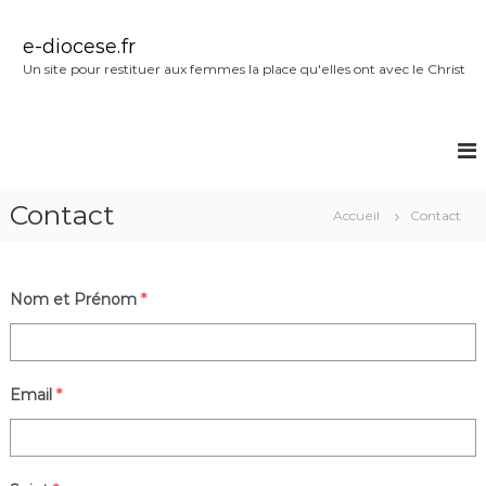
A
l
e-diocese.fr
l
Un site pour restituer aux femmes la place qu'elles ont avec le Christ
e
r
a
u
c
o
Contact
n
Accueil
Contact
t
e
n
Nom et Prénom
*
u
Email
*