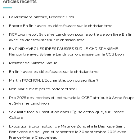
h
Articles récents
r
e
c
h
r
e
La Première histoire, Frédéric Gros
r
c
Encore En finir avec les idées fausses sur le christianisme
h
e
RCF Lyon reçoit Sylvaine Landrivon pour la sortie de son livre En finir
r
avec les idées fausses sur le christianisme
:
EN FINIR AVEC LES IDEES FAUSSES SUR LE CHRISTIANISME.
Rencontre avec Sylvaine Landrivon organisée par la CCB Lyon
Résister de Salomé Saqué
En finir avec les idées fausses sur le christianisme
Martin POCHON, L’Eucharistie, don ou sacrifice ?
Non Marie n’est pas co-rédemptrice !
Prix 2025 des lectrices et lecteurs de la CCBF attribué à Anne Soupa
et Sylvaine Landrivon
Sexualité face à l’institution dans l’Église catholique, sur France
Culture
Exposition à Lyon autour de Maurice Zundel à la Basilique Saint
Bonaventure de Lyon et rencontre le 30 septembre 2025 avec
France-Marie Chauveleau