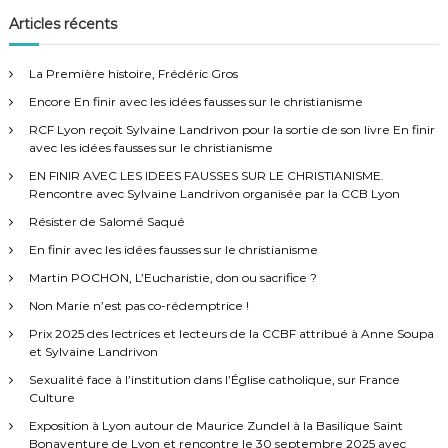
h
e
h
Articles récents
r
e
c
h
r
e
La Première histoire, Frédéric Gros
r
c
Encore En finir avec les idées fausses sur le christianisme
h
e
RCF Lyon reçoit Sylvaine Landrivon pour la sortie de son livre En finir
r
avec les idées fausses sur le christianisme
:
EN FINIR AVEC LES IDEES FAUSSES SUR LE CHRISTIANISME.
Rencontre avec Sylvaine Landrivon organisée par la CCB Lyon
Résister de Salomé Saqué
En finir avec les idées fausses sur le christianisme
Martin POCHON, L’Eucharistie, don ou sacrifice ?
Non Marie n’est pas co-rédemptrice !
Prix 2025 des lectrices et lecteurs de la CCBF attribué à Anne Soupa
et Sylvaine Landrivon
Sexualité face à l’institution dans l’Église catholique, sur France
Culture
Exposition à Lyon autour de Maurice Zundel à la Basilique Saint
Bonaventure de Lyon et rencontre le 30 septembre 2025 avec