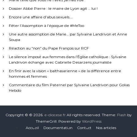
Dossier Abbé Pierre : le maire de Lyon agit … lui !
Encore une affaire d’abus sexuels….
Fêter l’Assomption à l’époque de #MeToo
Une autre assomption de Marie… par Sylvaine Landrivon et Anne
Soupa
Réaction au “non” du Pape François sur RCF
Le silence imposé aux femmes dans l’Église catholique : Sylvaine
Landrivon échange avec Gabrielle Desarzens journaliste
En finir avec la vision « balthasarienne » de la différence entre
hommes et femmes
Commentaire du film Paternel par Sylvaine Landrivon pour Golias
Hebdo
Copyright © © 2026.
e-diocese.fr
All rights reserved. Theme:
Flash
by
ThemeGrill. Powered by
WordPress
Accueil
Documentation
Contact
Nos articles