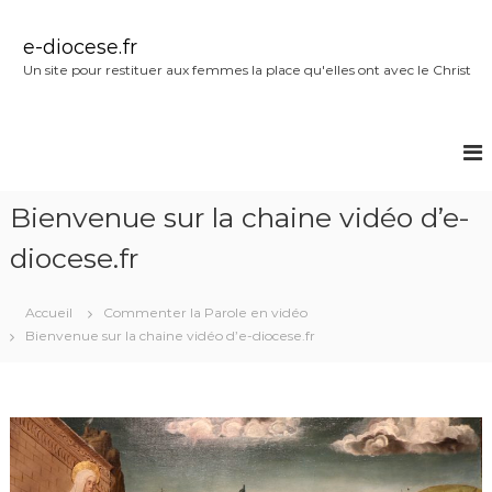
A
l
e-diocese.fr
l
Un site pour restituer aux femmes la place qu'elles ont avec le Christ
e
r
a
u
c
o
Bienvenue sur la chaine vidéo d’e-
n
t
diocese.fr
e
n
u
Accueil
Commenter la Parole en vidéo
Bienvenue sur la chaine vidéo d’e-diocese.fr