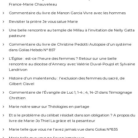
France-Marie Chauveleau
Commentaire du livre de Manon Garcia Vivre avec les hommes
Revisiter la prière Je vous salue Marie
Une belle rencontre au temple de Millau à l’invitation de Nelly Gatta
pasteure
Commentaire du livre de Christine Pedotti Autopsie d’un système
dans Golias Hebdo N° 857
L’Église : est-ce l’heure des femmes ? Retour sur une belle
rencontre au diocèse d’Annecy avec Valérie Duval-Poujol et Sylvaine
Landrivon
Histoire d’un malentendu : l’exclusion des femmes du sacré, de
Gilbert Clavel
Commentaire de l’Évangile de Luc 1, 1-4 ; 4, 14-21 dans Témoignage
Chrétien
Marie notre sœur sur Théologies en partage
Et si le problème du célibat résidait dans son obligation ? A propos du
livre de Marie-Jo Thiel La grâce et la pesanteur
Marie telle que vous ne l’avez jamais vue dans Golias N°835
Marie telle que vous ne l’avez jamais vue