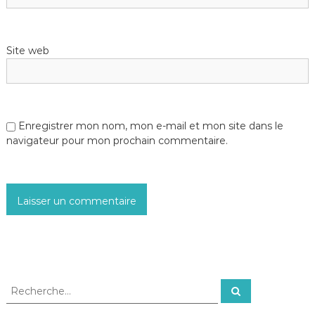
Site web
Enregistrer mon nom, mon e-mail et mon site dans le
navigateur pour mon prochain commentaire.
R
R
e
e
c
c