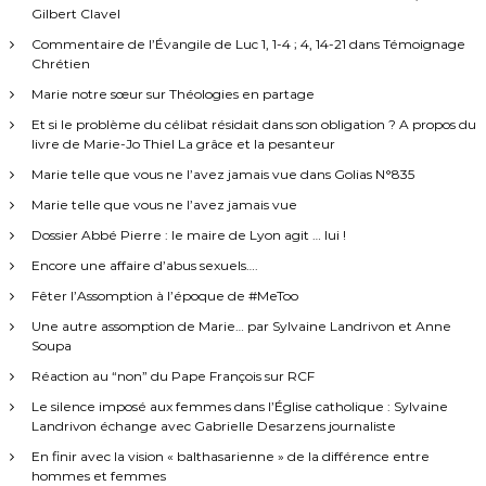
Gilbert Clavel
Commentaire de l’Évangile de Luc 1, 1-4 ; 4, 14-21 dans Témoignage
Chrétien
Marie notre sœur sur Théologies en partage
Et si le problème du célibat résidait dans son obligation ? A propos du
livre de Marie-Jo Thiel La grâce et la pesanteur
Marie telle que vous ne l’avez jamais vue dans Golias N°835
Marie telle que vous ne l’avez jamais vue
Dossier Abbé Pierre : le maire de Lyon agit … lui !
Encore une affaire d’abus sexuels….
Fêter l’Assomption à l’époque de #MeToo
Une autre assomption de Marie… par Sylvaine Landrivon et Anne
Soupa
Réaction au “non” du Pape François sur RCF
Le silence imposé aux femmes dans l’Église catholique : Sylvaine
Landrivon échange avec Gabrielle Desarzens journaliste
En finir avec la vision « balthasarienne » de la différence entre
hommes et femmes