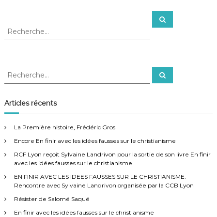
R
R
e
e
c
c
h
e
h
r
e
c
h
r
e
R
R
r
c
e
e
h
c
c
h
e
e
h
Articles récents
r
r
e
c
:
h
r
e
La Première histoire, Frédéric Gros
r
c
Encore En finir avec les idées fausses sur le christianisme
h
e
RCF Lyon reçoit Sylvaine Landrivon pour la sortie de son livre En finir
r
avec les idées fausses sur le christianisme
:
EN FINIR AVEC LES IDEES FAUSSES SUR LE CHRISTIANISME.
Rencontre avec Sylvaine Landrivon organisée par la CCB Lyon
Résister de Salomé Saqué
En finir avec les idées fausses sur le christianisme