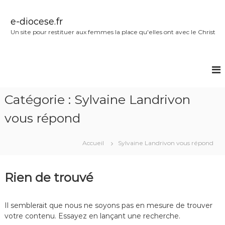
A
l
e-diocese.fr
l
Un site pour restituer aux femmes la place qu'elles ont avec le Christ
e
r
a
u
c
o
Catégorie :
Sylvaine Landrivon
n
t
vous répond
e
n
u
Accueil
Sylvaine Landrivon vous répond
Rien de trouvé
Il semblerait que nous ne soyons pas en mesure de trouver
votre contenu. Essayez en lançant une recherche.