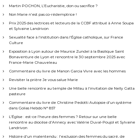
Martin POCHON, L’Eucharistie, don ou sacrifice ?
Non Marie n’est pas co-rédemptrice !
Prix 2025 des lectrices et lecteurs de la CCBF attribué à Anne Soupa
et Sylvaine Landrivon
Sexualité face à l’institution dans l’Église catholique, sur France
Culture
Exposition à Lyon autour de Maurice Zundel à la Basilique Saint
Bonaventure de Lyon et rencontre le 30 septembre 2025 avec
France-Marie Chauveleau
Commentaire du livre de Manon Garcia Vivre avec les hommes
Revisiter la prière Je vous salue Marie
Une belle rencontre au temple de Millau à l’invitation de Nelly Gatta
pasteure
Commentaire du livre de Christine Pedotti Autopsie d’un système
dans Golias Hebdo N° 857
L’Église : est-ce l’heure des femmes ? Retour sur une belle
rencontre au diocèse d’Annecy avec Valérie Duval-Poujol et Sylvaine
Landrivon
Histoire d’un malentendu : l’exclusion des femmes du sacré, de