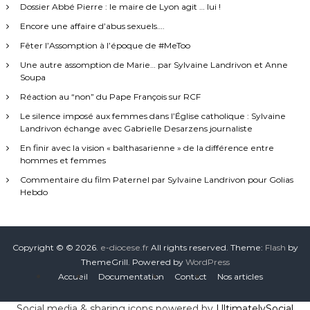
Dossier Abbé Pierre : le maire de Lyon agit … lui !
Encore une affaire d’abus sexuels….
Fêter l’Assomption à l’époque de #MeToo
Une autre assomption de Marie… par Sylvaine Landrivon et Anne
Soupa
Réaction au “non” du Pape François sur RCF
Le silence imposé aux femmes dans l’Église catholique : Sylvaine
Landrivon échange avec Gabrielle Desarzens journaliste
En finir avec la vision « balthasarienne » de la différence entre
hommes et femmes
Commentaire du film Paternel par Sylvaine Landrivon pour Golias
Hebdo
Copyright © © 2026.
e-diocese.fr
All rights reserved. Theme:
Flash
by
ThemeGrill. Powered by
WordPress
Accueil
Documentation
Contact
Nos articles
Social media & sharing icons powered by
UltimatelySocial