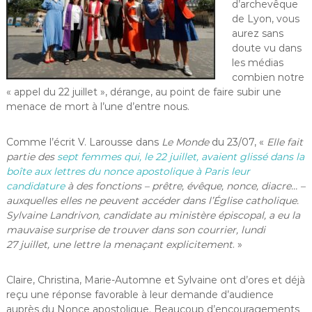
d’archevêque
de Lyon, vous
aurez sans
doute vu dans
les médias
combien notre
« appel du 22 juillet », dérange, au point de faire subir une
menace de mort à l’une d’entre nous.
Comme l’écrit V. Larousse dans
Le Monde
du 23/07, «
Elle fait
partie des
sept femmes qui, le 22 juillet, avaient glissé dans la
boîte aux lettres du nonce apostolique à Paris leur
candidature
à des fonctions – prêtre, évêque, nonce, diacre… –
auxquelles elles ne peuvent accéder dans l’Église catholique.
Sylvaine Landrivon, candidate au ministère épiscopal, a eu la
mauvaise surprise de trouver dans son courrier, lundi
27 juillet, une lettre la menaçant explicitement
. »
Claire, Christina, Marie-Automne et Sylvaine ont d’ores et déjà
reçu une réponse favorable à leur demande d’audience
auprès du Nonce apostolique. Beaucoup d’encouragements