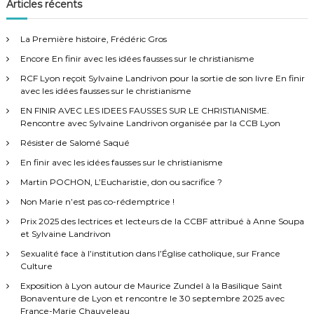
h
Articles récents
r
e
c
h
r
e
La Première histoire, Frédéric Gros
r
c
Encore En finir avec les idées fausses sur le christianisme
h
e
RCF Lyon reçoit Sylvaine Landrivon pour la sortie de son livre En finir
r
avec les idées fausses sur le christianisme
:
EN FINIR AVEC LES IDEES FAUSSES SUR LE CHRISTIANISME.
Rencontre avec Sylvaine Landrivon organisée par la CCB Lyon
Résister de Salomé Saqué
En finir avec les idées fausses sur le christianisme
Martin POCHON, L’Eucharistie, don ou sacrifice ?
Non Marie n’est pas co-rédemptrice !
Prix 2025 des lectrices et lecteurs de la CCBF attribué à Anne Soupa
et Sylvaine Landrivon
Sexualité face à l’institution dans l’Église catholique, sur France
Culture
Exposition à Lyon autour de Maurice Zundel à la Basilique Saint
Bonaventure de Lyon et rencontre le 30 septembre 2025 avec
France-Marie Chauveleau