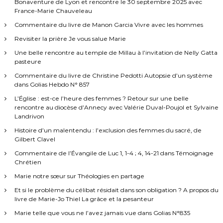
Bonaventure de Lyon et rencontre le 30 septembre 2025 avec
France-Marie Chauveleau
Commentaire du livre de Manon Garcia Vivre avec les hommes
Revisiter la prière Je vous salue Marie
Une belle rencontre au temple de Millau à l’invitation de Nelly Gatta
pasteure
Commentaire du livre de Christine Pedotti Autopsie d’un système
dans Golias Hebdo N° 857
L’Église : est-ce l’heure des femmes ? Retour sur une belle
rencontre au diocèse d’Annecy avec Valérie Duval-Poujol et Sylvaine
Landrivon
Histoire d’un malentendu : l’exclusion des femmes du sacré, de
Gilbert Clavel
Commentaire de l’Évangile de Luc 1, 1-4 ; 4, 14-21 dans Témoignage
Chrétien
Marie notre sœur sur Théologies en partage
Et si le problème du célibat résidait dans son obligation ? A propos du
livre de Marie-Jo Thiel La grâce et la pesanteur
Marie telle que vous ne l’avez jamais vue dans Golias N°835