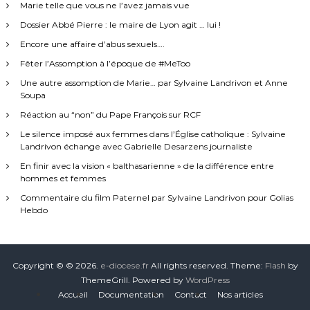
Marie telle que vous ne l’avez jamais vue
Dossier Abbé Pierre : le maire de Lyon agit … lui !
Encore une affaire d’abus sexuels….
Fêter l’Assomption à l’époque de #MeToo
Une autre assomption de Marie… par Sylvaine Landrivon et Anne
Soupa
Réaction au “non” du Pape François sur RCF
Le silence imposé aux femmes dans l’Église catholique : Sylvaine
Landrivon échange avec Gabrielle Desarzens journaliste
En finir avec la vision « balthasarienne » de la différence entre
hommes et femmes
Commentaire du film Paternel par Sylvaine Landrivon pour Golias
Hebdo
Copyright © © 2026.
e-diocese.fr
All rights reserved. Theme:
Flash
by
ThemeGrill. Powered by
WordPress
Accueil
Documentation
Contact
Nos articles