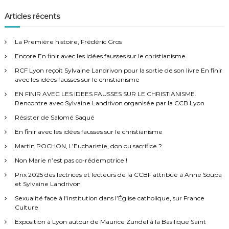
c
h
e
h
Articles récents
r
e
c
h
r
e
La Première histoire, Frédéric Gros
r
c
Encore En finir avec les idées fausses sur le christianisme
h
e
RCF Lyon reçoit Sylvaine Landrivon pour la sortie de son livre En finir
r
avec les idées fausses sur le christianisme
:
EN FINIR AVEC LES IDEES FAUSSES SUR LE CHRISTIANISME.
Rencontre avec Sylvaine Landrivon organisée par la CCB Lyon
Résister de Salomé Saqué
En finir avec les idées fausses sur le christianisme
Martin POCHON, L’Eucharistie, don ou sacrifice ?
Non Marie n’est pas co-rédemptrice !
Prix 2025 des lectrices et lecteurs de la CCBF attribué à Anne Soupa
et Sylvaine Landrivon
Sexualité face à l’institution dans l’Église catholique, sur France
Culture
Exposition à Lyon autour de Maurice Zundel à la Basilique Saint