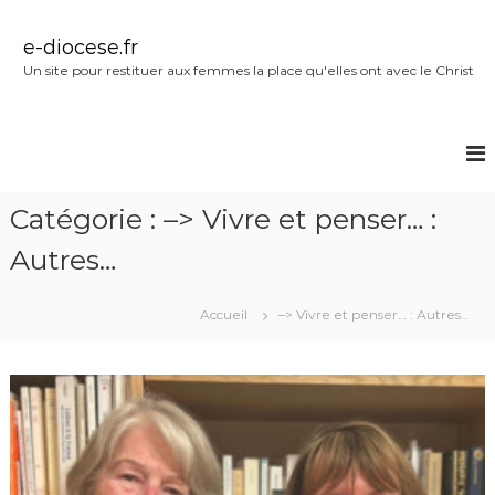
A
l
e-diocese.fr
l
Un site pour restituer aux femmes la place qu'elles ont avec le Christ
e
r
a
u
c
o
Catégorie :
–> Vivre et penser… :
n
t
Autres…
e
n
u
Accueil
–> Vivre et penser… : Autres…