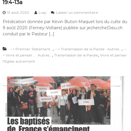
19:4-13a
é
s
13 août 2020
Lusy
Laisser un commentaire
u
Prédication donnée par Kévin Buton-Maquet lors du culte du
r
9 août 2020 (Ferney-Voltaire) publiée sur jechercheDieu.ch
P
r
conduit par le Pasteur […]
é
d
,
,
--> Premier Testament...
--> Transmission de la Parole : Autres...
i
--
c
,
,
> Vivre et penser... : Autres...
Transmission de la Parole
Vivre et penser
a
l'Eglise autrement
t
i
o
n
d
e
K
é
v
i
n
B
u