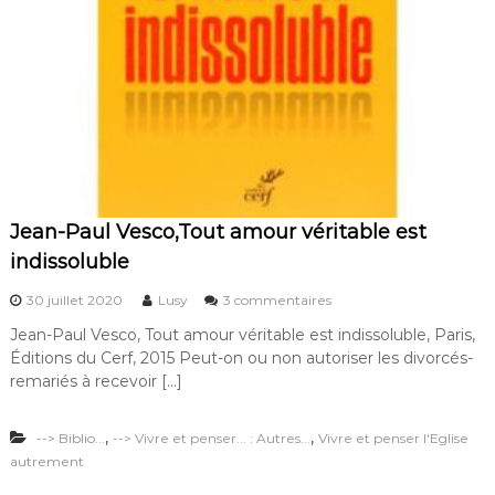
n
e
n
g
a
g
e
m
e
n
t
m
Jean-Paul Vesco,Tout amour véritable est
i
indissoluble
l
i
s
t
30 juillet 2020
Lusy
3 commentaires
u
a
Jean-Paul Vesco, Tout amour véritable est indissoluble, Paris,
r
n
Éditions du Cerf, 2015 Peut-on ou non autoriser les divorcés-
J
t
e
remariés à recevoir […]
a
n
,
,
--> Biblio...
--> Vivre et penser... : Autres...
Vivre et penser l'Eglise
-
P
autrement
a