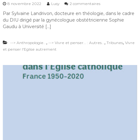
s
8 novembre 2022
Lusy
2 commentaires
a
u
i
Par Sylvaine Landrivon, docteure en théologie, dans le cadre
r
t
du DIU dirigé par la gynécologue obstétricienne Sophie
R
d
é
Gaudu à Université […]
e
f
p
l
u
,
,
,
--> Anthropologie...
--> Vivre et penser... : Autres...
e
Tribunes
Vivre
i
x
et penser l'Eglise autrement
s
i
,
o
p
n
o
a
u
u
r
t
l
o
e
u
s
r
f
d
e
e
m
l
m
a
e
p
s
r
?
i