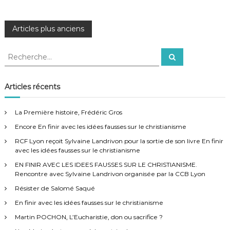
u
l
V
N
Articles plus anciens
e
s
c
a
R
R
o
e
e
,
c
v
c
T
h
e
h
o
Articles récents
r
u
e
i
c
h
t
r
e
La Première histoire, Frédéric Gros
a
r
c
g
m
Encore En finir avec les idées fausses sur le christianisme
h
o
e
u
RCF Lyon reçoit Sylvaine Landrivon pour la sortie de son livre En finir
a
r
r
avec les idées fausses sur le christianisme
v
:
t
EN FINIR AVEC LES IDEES FAUSSES SUR LE CHRISTIANISME.
é
Rencontre avec Sylvaine Landrivon organisée par la CCB Lyon
r
i
i
Résister de Salomé Saqué
t
En finir avec les idées fausses sur le christianisme
a
o
b
Martin POCHON, L’Eucharistie, don ou sacrifice ?
l