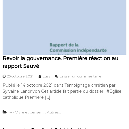
s
e
e
n
c
o
m
p
t
e
d
Revoir la gouvernance. Première réaction au
e
rapport Sauvé
l
a
s
r
25 octobre 2021
Lusy
Laisser un commentaire
u
é
Publié le 14 octobre 2021 dans Témoignage chrétien par
r
g
Sylvaine Landrivon Cet article fait partie du dossier : #Église
R
u
e
l
catholique Première […]
v
a
o
t
--> Vivre et penser... : Autres...
i
i
r
o
l
n
a
d