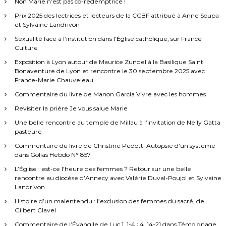
Non Marie n’est pas co-rédemptrice !
e
n
e
Prix 2025 des lectrices et lecteurs de la CCBF attribué à Anne Soupa
s
et Sylvaine Landrivon
d
t
Sexualité face à l’institution dans l’Église catholique, sur France
i
Culture
n
e
d
Exposition à Lyon autour de Maurice Zundel à la Basilique Saint
i
Bonaventure de Lyon et rencontre le 30 septembre 2025 avec
s
s
France-Marie Chauveleau
s
o
Commentaire du livre de Manon Garcia Vivre avec les hommes
a
l
Revisiter la prière Je vous salue Marie
u
r
b
Une belle rencontre au temple de Millau à l’invitation de Nelly Gatta
l
pasteure
e
t
Commentaire du livre de Christine Pedotti Autopsie d’un système
dans Golias Hebdo N° 857
i
L’Église : est-ce l’heure des femmes ? Retour sur une belle
rencontre au diocèse d’Annecy avec Valérie Duval-Poujol et Sylvaine
c
Landrivon
Histoire d’un malentendu : l’exclusion des femmes du sacré, de
l
Gilbert Clavel
Commentaire de l’Évangile de Luc 1, 1-4 ; 4, 14-21 dans Témoignage