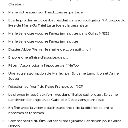
e
Chrétien
Marie notre sœur sur Théologies en partage
s
Et si le problème du célibat résidait dans son obligation ? A propos du
livre de Marie-Jo Thiel La grâce et la pesanteur
Marie telle que vous ne l’avez jamais vue dans Golias N°835
Marie telle que vous ne l’avez jamais vue
Dossier Abbé Pierre : le maire de Lyon agit … lui !
Encore une affaire d’abus sexuels….
Fêter l’Assomption à l’époque de #MeToo
Une autre assomption de Marie… par Sylvaine Landrivon et Anne
Soupa
Réaction au “non” du Pape François sur RCF
Le silence imposé aux femmes dans l’Église catholique : Sylvaine
Landrivon échange avec Gabrielle Desarzens journaliste
En finir avec la vision « balthasarienne » de la différence entre
hommes et femmes
Commentaire du film Paternel par Sylvaine Landrivon pour Golias
Hebdo