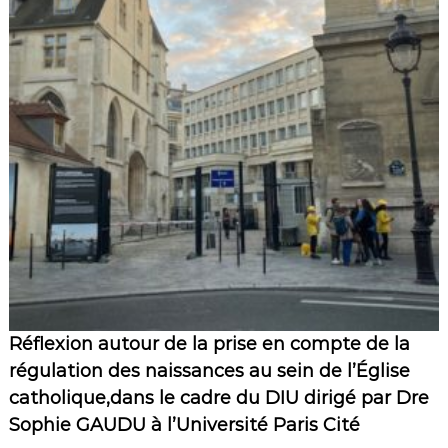
r
i
a
M
a
r
t
i
n
i
.
Q
u
’
a
v
o
n
s
Réflexion autour de la prise en compte de la
-
régulation des naissances au sein de l’Église
n
o
catholique,dans le cadre du DIU dirigé par Dre
u
Sophie GAUDU à l’Université Paris Cité
s
f