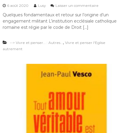
a
s
6 août 2020
Lusy
Laisser un commentaire
u
Quelques fondamentaux et retour sur l’origine d’un
r
engagement militant L’institution ecclésiale catholique
R
e
romaine est régie par le code de Droit […]
t
o
,
--> Vivre et penser... : Autres...
Vivre et penser l'Eglise
u
r
autrement
s
u
r
l
’
o
r
i
g
i
n
e
d
’
u