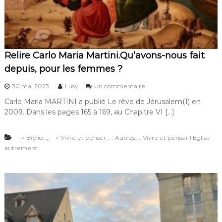
i
c
e
!
Relire Carlo Maria Martini.Qu’avons-nous fait
depuis, pour les femmes ?
s
30 mai 2023
Lusy
Un commentaire
u
Carlo Maria MARTINI a publié Le rêve de Jérusalem(1) en
r
2009. Dans les pages 165 à 169, au Chapitre VI […]
R
e
l
,
,
--> Biblio...
--> Vivre et penser... : Autres...
Vivre et penser l'Eglise
i
autrement
r
e
C
a
r
l
o
M
a