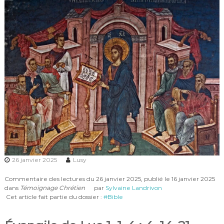
26 janvier 2025
Lusy
Commentaire des lectures du 26 janvier 2025, publié le
16 janvier 2025
dans
Témoignage Chrétien
par
Sylvaine Landrivon
Cet article fait partie du dossier :
#Bible