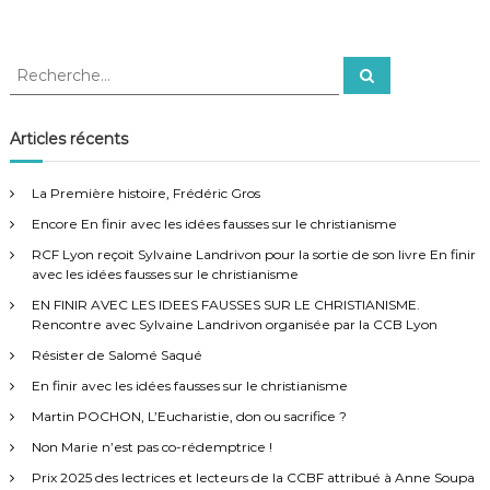
R
R
e
e
c
c
h
e
h
Articles récents
r
e
c
h
r
e
La Première histoire, Frédéric Gros
r
c
Encore En finir avec les idées fausses sur le christianisme
h
e
RCF Lyon reçoit Sylvaine Landrivon pour la sortie de son livre En finir
r
avec les idées fausses sur le christianisme
:
EN FINIR AVEC LES IDEES FAUSSES SUR LE CHRISTIANISME.
Rencontre avec Sylvaine Landrivon organisée par la CCB Lyon
Résister de Salomé Saqué
En finir avec les idées fausses sur le christianisme
Martin POCHON, L’Eucharistie, don ou sacrifice ?
Non Marie n’est pas co-rédemptrice !
Prix 2025 des lectrices et lecteurs de la CCBF attribué à Anne Soupa