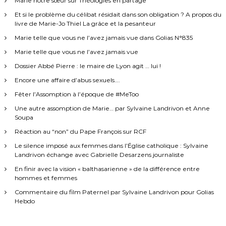
Marie notre sœur sur Théologies en partage
Et si le problème du célibat résidait dans son obligation ? A propos du
livre de Marie-Jo Thiel La grâce et la pesanteur
Marie telle que vous ne l’avez jamais vue dans Golias N°835
Marie telle que vous ne l’avez jamais vue
Dossier Abbé Pierre : le maire de Lyon agit … lui !
Encore une affaire d’abus sexuels….
Fêter l’Assomption à l’époque de #MeToo
Une autre assomption de Marie… par Sylvaine Landrivon et Anne
Soupa
Réaction au “non” du Pape François sur RCF
Le silence imposé aux femmes dans l’Église catholique : Sylvaine
Landrivon échange avec Gabrielle Desarzens journaliste
En finir avec la vision « balthasarienne » de la différence entre
hommes et femmes
Commentaire du film Paternel par Sylvaine Landrivon pour Golias
Hebdo