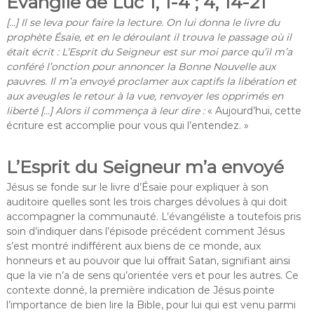
Évangile de Luc 1, 1-4 ; 4, 14-21
[…] Il se leva pour faire la lecture. On lui donna le livre du
prophète Ésaïe, et en le déroulant il trouva le passage où il
était écrit : L’Esprit du Seigneur est sur moi parce qu’il m’a
conféré l’onction pour annoncer la Bonne Nouvelle aux
pauvres. Il m’a envoyé proclamer aux captifs la libération et
aux aveugles le retour à la vue, renvoyer les opprimés en
liberté […] Alors il commença à leur dire :
« Aujourd’hui, cette
écriture est accomplie pour vous qui l’entendez. »
L’Esprit du Seigneur m’a envoyé
Jésus se fonde sur le livre d’Ésaïe pour expliquer à son
auditoire quelles sont les trois charges dévolues à qui doit
accompagner la communauté. L’évangéliste a toutefois pris
soin d’indiquer dans l’épisode précédent comment Jésus
s’est montré indifférent aux biens de ce monde, aux
honneurs et au pouvoir que lui offrait Satan, signifiant ainsi
que la vie n’a de sens qu’orientée vers et pour les autres. Ce
contexte donné, la première indication de Jésus pointe
l’importance de bien lire la Bible, pour lui qui est venu parmi