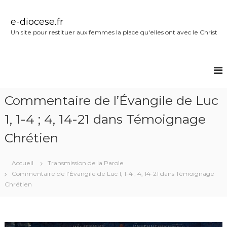
A
l
e-diocese.fr
l
Un site pour restituer aux femmes la place qu'elles ont avec le Christ
e
r
a
u
c
o
Commentaire de l’Évangile de Luc
n
t
1, 1-4 ; 4, 14-21 dans Témoignage
e
n
Chrétien
u
Accueil
Transmission de la Parole
Commentaire de l’Évangile de Luc 1, 1-4 ; 4, 14-21 dans Témoignage
Chrétien