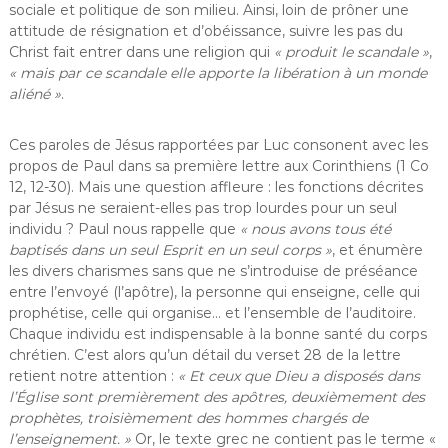
sociale et politique de son milieu. Ainsi, loin de prôner une
attitude de résignation et d’obéissance, suivre les pas du
Christ fait entrer dans une religion qui
« produit le scandale »
,
« mais par ce scandale elle apporte la libération à un monde
aliéné »
.
Ces paroles de Jésus rapportées par Luc consonent avec les
propos de Paul dans sa première lettre aux Corinthiens (1 Co
12, 12-30). Mais une question affleure : les fonctions décrites
par Jésus ne seraient-elles pas trop lourdes pour un seul
individu ? Paul nous rappelle que
« nous avons tous été
baptisés dans un seul Esprit en un seul corps »
, et énumère
les divers charismes sans que ne s’introduise de préséance
entre l’envoyé (l’apôtre), la personne qui enseigne, celle qui
prophétise, celle qui organise… et l’ensemble de l’auditoire.
Chaque individu est indispensable à la bonne santé du corps
chrétien. C’est alors qu’un détail du verset 28 de la lettre
retient notre attention :
« Et ceux que Dieu a disposés dans
l’Église sont premièrement des apôtres, deuxièmement des
prophètes, troisièmement des hommes chargés de
l’enseignement. »
Or, le texte grec ne contient pas le terme «