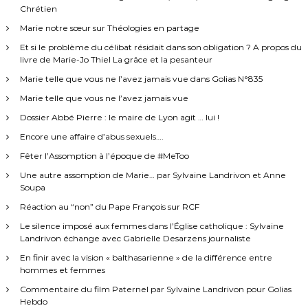
Chrétien
Marie notre sœur sur Théologies en partage
Et si le problème du célibat résidait dans son obligation ? A propos du
livre de Marie-Jo Thiel La grâce et la pesanteur
Marie telle que vous ne l’avez jamais vue dans Golias N°835
Marie telle que vous ne l’avez jamais vue
Dossier Abbé Pierre : le maire de Lyon agit … lui !
Encore une affaire d’abus sexuels….
Fêter l’Assomption à l’époque de #MeToo
Une autre assomption de Marie… par Sylvaine Landrivon et Anne
Soupa
Réaction au “non” du Pape François sur RCF
Le silence imposé aux femmes dans l’Église catholique : Sylvaine
Landrivon échange avec Gabrielle Desarzens journaliste
En finir avec la vision « balthasarienne » de la différence entre
hommes et femmes
Commentaire du film Paternel par Sylvaine Landrivon pour Golias
Hebdo