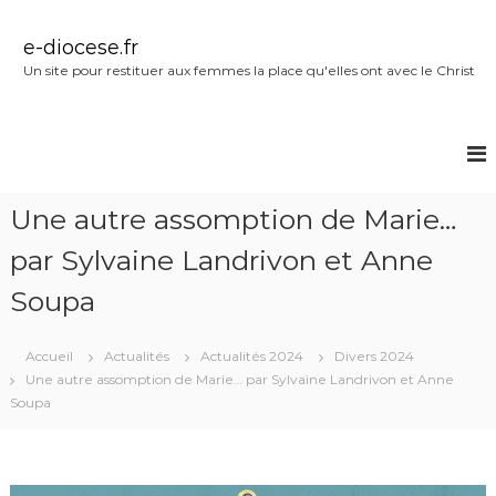
A
l
e-diocese.fr
l
Un site pour restituer aux femmes la place qu'elles ont avec le Christ
e
r
a
u
c
o
Une autre assomption de Marie…
n
t
par Sylvaine Landrivon et Anne
e
n
Soupa
u
Accueil
Actualités
Actualités 2024
Divers 2024
Une autre assomption de Marie… par Sylvaine Landrivon et Anne
Soupa