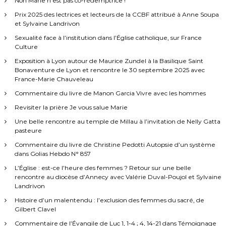
Non Marie n’est pas co-rédemptrice !
Prix 2025 des lectrices et lecteurs de la CCBF attribué à Anne Soupa
et Sylvaine Landrivon
Sexualité face à l’institution dans l’Église catholique, sur France
Culture
Exposition à Lyon autour de Maurice Zundel à la Basilique Saint
Bonaventure de Lyon et rencontre le 30 septembre 2025 avec
France-Marie Chauveleau
Commentaire du livre de Manon Garcia Vivre avec les hommes
Revisiter la prière Je vous salue Marie
Une belle rencontre au temple de Millau à l’invitation de Nelly Gatta
pasteure
Commentaire du livre de Christine Pedotti Autopsie d’un système
dans Golias Hebdo N° 857
L’Église : est-ce l’heure des femmes ? Retour sur une belle
rencontre au diocèse d’Annecy avec Valérie Duval-Poujol et Sylvaine
Landrivon
Histoire d’un malentendu : l’exclusion des femmes du sacré, de
Gilbert Clavel
Commentaire de l’Évangile de Luc 1, 1-4 ; 4, 14-21 dans Témoignage