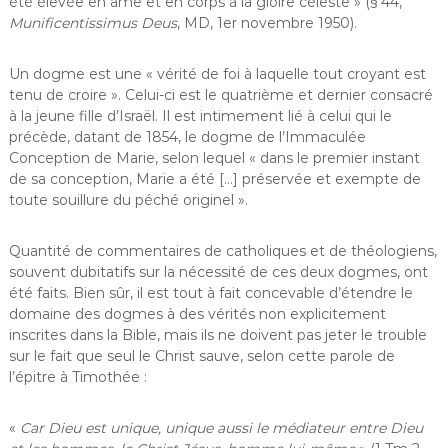
été élevée en âme et en corps à la gloire céleste » (§ 44,
Munificentissimus Deus
, MD, 1er novembre 1950).
Un dogme est une « vérité de foi à laquelle tout croyant est
tenu de croire ». Celui-ci est le quatrième et dernier consacré
à la jeune fille d’Israël. Il est intimement lié à celui qui le
précède, datant de 1854, le dogme de l’Immaculée
Conception de Marie, selon lequel « dans le premier instant
de sa conception, Marie a été […] préservée et exempte de
toute souillure du péché originel ».
Quantité de commentaires de catholiques et de théologiens,
souvent dubitatifs sur la nécessité de ces deux dogmes, ont
été faits. Bien sûr, il est tout à fait concevable d’étendre le
domaine des dogmes à des vérités non explicitement
inscrites dans la Bible, mais ils ne doivent pas jeter le trouble
sur le fait que seul le Christ sauve, selon cette parole de
l’épitre à Timothée :
«
Car Dieu est unique, unique aussi le médiateur entre Dieu