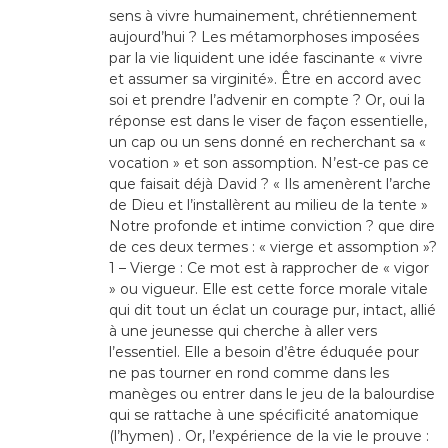
sens à vivre humainement, chrétiennement
aujourd’hui ? Les métamorphoses imposées
par la vie liquident une idée fascinante « vivre
et assumer sa virginité». Être en accord avec
soi et prendre l’advenir en compte ? Or, oui la
réponse est dans le viser de façon essentielle,
un cap ou un sens donné en recherchant sa «
vocation » et son assomption. N’est-ce pas ce
que faisait déjà David ? « Ils amenèrent l’arche
de Dieu et l’installèrent au milieu de la tente »
Notre profonde et intime conviction ? que dire
de ces deux termes : « vierge et assomption »?
1 – Vierge : Ce mot est à rapprocher de « vigor
» ou vigueur. Elle est cette force morale vitale
qui dit tout un éclat un courage pur, intact, allié
à une jeunesse qui cherche à aller vers
l’essentiel. Elle a besoin d’être éduquée pour
ne pas tourner en rond comme dans les
manèges ou entrer dans le jeu de la balourdise
qui se rattache à une spécificité anatomique
(l’hymen) . Or, l’expérience de la vie le prouve :