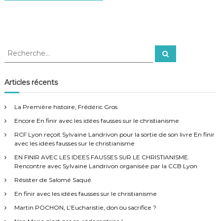
R
R
e
e
c
c
h
e
h
Articles récents
r
e
c
h
r
e
La Première histoire, Frédéric Gros
r
c
Encore En finir avec les idées fausses sur le christianisme
h
e
RCF Lyon reçoit Sylvaine Landrivon pour la sortie de son livre En finir
r
avec les idées fausses sur le christianisme
:
EN FINIR AVEC LES IDEES FAUSSES SUR LE CHRISTIANISME.
Rencontre avec Sylvaine Landrivon organisée par la CCB Lyon
Résister de Salomé Saqué
En finir avec les idées fausses sur le christianisme
Martin POCHON, L’Eucharistie, don ou sacrifice ?