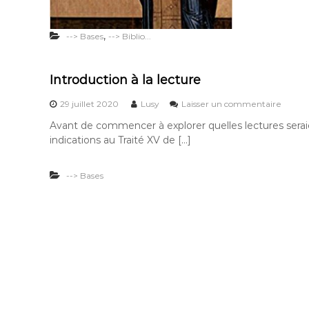
,
--> Bases
--> Biblio...
Introduction à la lecture
s
29 juillet 2020
Lusy
Laisser un commentaire
u
Avant de commencer à explorer quelles lectures serai
r
indications au Traité XV de […]
I
n
t
--> Bases
r
o
d
u
c
t
i
o
n
à
l