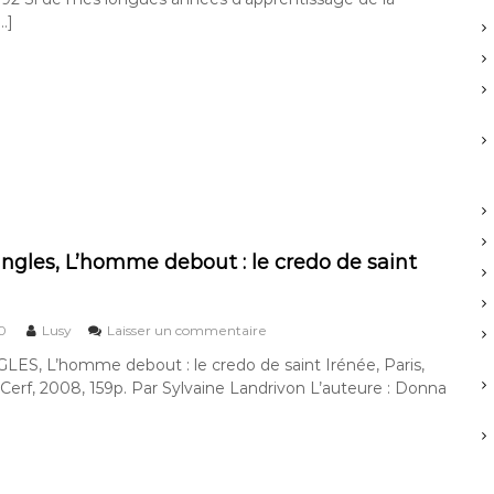
r
a
…]
c
u
r
h
i
e
c
r
e
:
B
e
l
l
e
t
,
ngles, L’homme debout : le credo de saint
i
n
c
s
0
Lusy
Laisser un commentaire
i
u
p
ES, L’homme debout : le credo de saint Irénée, Paris,
r
i
 Cerf, 2008, 159p. Par Sylvaine Landrivon L’auteure : Donna
D
t
o
o
n
u
n
l
a
e
S