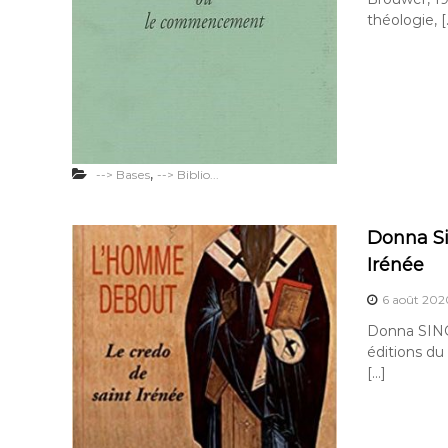
théologie, [
,
--> Bases
--> Biblio...
Donna Si
Irénée
6 août 202
Donna SINGL
éditions du
[…]