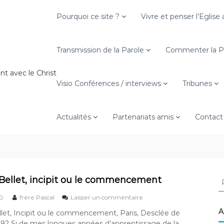
Pourquoi ce site ?
Vivre et penser l’Eglis
Transmission de la Parole
Commenter la Pa
nt avec le Christ
Visio Conférences / interviews
Tribunes
Actualités
Partenariats amis
Contact
R
Bellet, incipit ou le commencement
e
s
20
frere Pascal
Laisser un commentaire
c
u
h
A
let, Incipit ou le commencement, Paris, Desclée de
r
e
92 Si de mes longues années d’apprentissage de la
M