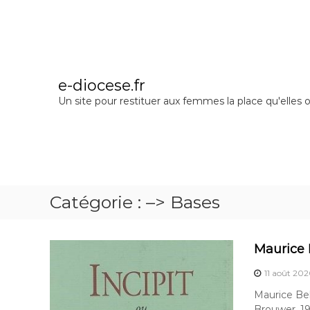
A
l
l
e
r
a
e-diocese.fr
u
Un site pour restituer aux femmes la place qu'elles o
c
o
n
t
e
n
u
Catégorie :
–> Bases
Maurice 
11 août 20
Maurice Bel
Brouwer, 19