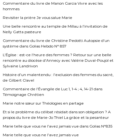
Commentaire du livre de Manon Garcia Vivre avec les
hommes
Revisiter la prière Je vous salue Marie
Une belle rencontre au temple de Millau à l’invitation de
Nelly Gatta pasteure
Commentaire du livre de Christine Pedotti Autopsie d’un
système dans Golias Hebdo N° 857
L’Église : est-ce l’heure des femmes ? Retour sur une belle
rencontre au diocèse d’Annecy avec Valérie Duval-Poujol et
Sylvaine Landrivon
Histoire d’un malentendu : l’exclusion des femmes du sacré,
de Gilbert Clavel
Commentaire de l’Évangile de Luc 1, 1-4 ; 4, 14-21 dans
Témoignage Chrétien
Marie notre sœur sur Théologies en partage
Et si le problème du célibat résidait dans son obligation ? A
propos du livre de Marie-Jo Thiel La grâce et la pesanteur
Marie telle que vous ne l’avez jamais vue dans Golias N°835
Marie telle que vous ne l’avez jamais vue