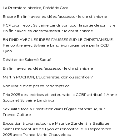
h
e
La Première histoire, Frédéric Gros
r
Encore En finir avec les idées fausses sur le christianisme
RCF Lyon reçoit Sylvaine Landrivon pour la sortie de son livre
En finir avec les idées fausses sur le christianisme
EN FINIR AVEC LES IDEES FAUSSES SUR LE CHRISTIANISME.
Rencontre avec Sylvaine Landrivon organisée par la CCB
Lyon
Résister de Salomé Saqué
En finir avec les idées fausses sur le christianisme
Martin POCHON, L’Eucharistie, don ou sacrifice ?
Non Marie n’est pas co-rédemptrice !
Prix 2025 des lectrices et lecteurs de la CCBF attribué à Anne
Soupa et Sylvaine Landrivon
Sexualité face à l’institution dans l’Église catholique, sur
France Culture
Exposition à Lyon autour de Maurice Zundel à la Basilique
Saint Bonaventure de Lyon et rencontre le 30 septembre
2025 avec France-Marie Chauveleau