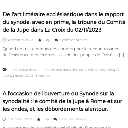
u
r
q
De l’art littéraire ecclésiastique dans le rapport
u
du synode, avec en prime, la tribune du Comité
o
i
de la Jupe dans La Croix du 02/11/2023
p
a
s
31 octobre 2023
Lusy
3 commentaires
s
u
Quand on milite depuis des années pour la reconnaissance
?
r
de l’existence des femmes au sein du “peuple de Dieu”, la […]
D
e
l
,
,
,
--> Cléricalisme...
--> Femmes dans l'Eglise...
Actualités 2023
CJ
’
,
,
2023
Divers 2023
Tribunes
a
r
t
l
A l’occasion de l’ouverture du Synode sur la
i
synodalité : le comité de la jupe à Rome et sur
t
t
les ondes, et les débordements alentour.
é
r
s
7 octobre 2023
Lusy
3 commentaires
a
u
i