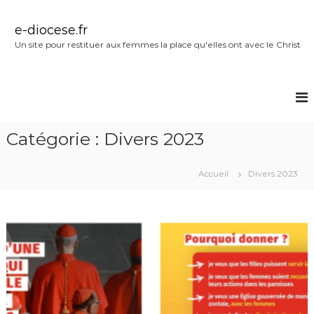
A
l
e-diocese.fr
l
Un site pour restituer aux femmes la place qu'elles ont avec le Christ
e
r
a
u
c
o
Catégorie :
Divers 2023
n
t
e
Accueil
Divers 2023
n
u