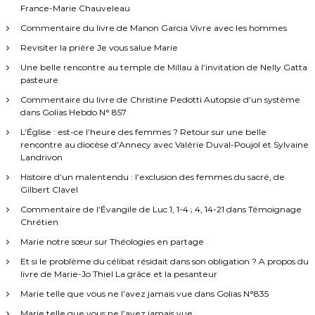
s
i
France-Marie Chauveleau
e
e
c
Commentaire du livre de Manon Garcia Vivre avec les hommes
a
n
l
t
Revisiter la prière Je vous salue Marie
e
a
r
t
v
Une belle rencontre au temple de Millau à l’invitation de Nelly Gatta
e
e
pasteure
x
t
c
Commentaire du livre de Christine Pedotti Autopsie d’un système
t
S
dans Golias Hebdo N° 857
e
y
i
s
l
L’Église : est-ce l’heure des femmes ? Retour sur une belle
u
v
rencontre au diocèse d’Annecy avec Valérie Duval-Poujol et Sylvaine
r
c
a
Landrivon
l
i
e
Histoire d’un malentendu : l’exclusion des femmes du sacré, de
n
l
c
Gilbert Clavel
e
o
L
Commentaire de l’Évangile de Luc 1, 1-4 ; 4, 14-21 dans Témoignage
r
e
a
Chrétien
p
n
s
Marie notre sœur sur Théologies en partage
d
s
d
r
Et si le problème du célibat résidait dans son obligation ? A propos du
e
i
livre de Marie-Jo Thiel La grâce et la pesanteur
s
v
f
Marie telle que vous ne l’avez jamais vue dans Golias N°835
o
e
n
Marie telle que vous ne l’avez jamais vue
m