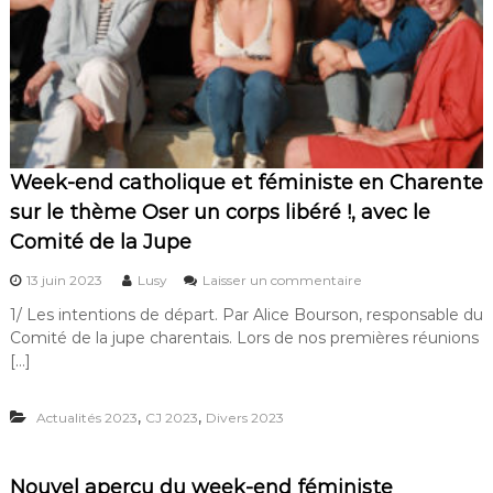
i
e
s
l
e
e
i
n
e
.
M
a
Week-end catholique et féministe en Charente
r
sur le thème Oser un corps libéré !, avec le
c
h
Comité de la Jupe
e
p
s
13 juin 2023
Lusy
Laisser un commentaire
o
u
1/ Les intentions de départ. Par Alice Bourson, responsable du
u
r
r
Comité de la jupe charentais. Lors de nos premières réunions
W
l
e
[…]
’
e
é
k
g
,
,
Actualités 2023
CJ 2023
Divers 2023
-
a
e
l
n
i
d
Nouvel aperçu du week-end féministe