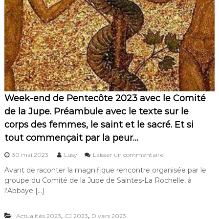
e
a
n
r
d
e
f
n
é
t
m
e
i
s
n
u
i
r
s
l
t
e
Week-end de Pentecôte 2023 avec le Comité
e
t
c
h
de la Jupe. Préambule avec le texte sur le
a
è
corps des femmes, le saint et le sacré. Et si
t
m
h
e
tout commençait par la peur…
o
O
l
s
s
30 mai 2023
Lusy
Laisser un commentaire
i
e
u
q
Avant de raconter la magnifique rencontre organisée par le
r
r
u
u
groupe du Comité de la Jupe de Saintes-La Rochelle, à
W
e
n
e
l’Abbaye […]
d
c
e
e
o
k
P
r
,
,
Actualités 2023
CJ 2023
Divers 2023
-