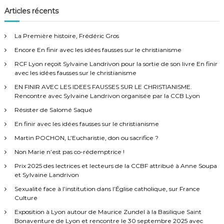
v
h
a
l
e
o
h
Articles récents
b
r
a
m
e
i
r
c
J
i
h
i
r
u
e
t
La Première histoire, Frédéric Gros
e
r
c
p
g
é
l
e
Encore En finir avec les idées fausses sur le christianisme
h
d
l
e
e
RCF Lyon reçoit Sylvaine Landrivon pour la sortie de son livre En finir
a
e
l
r
avec les idées fausses sur le christianisme
D
a
:
e
t
EN FINIR AVEC LES IDEES FAUSSES SUR LE CHRISTIANISME.
J
s
Rencontre avec Sylvaine Landrivon organisée par la CCB Lyon
u
a
p
i
r
Résister de Salomé Saqué
e
z
En finir avec les idées fausses sur le christianisme
.
e
o
P
n
Martin POCHON, L’Eucharistie, don ou sacrifice ?
r
s
é
Non Marie n’est pas co-rédemptrice !
n
s
a
’
Prix 2025 des lectrices et lecteurs de la CCBF attribué à Anne Soupa
m
e
et Sylvaine Landrivon
d
b
n
u
Sexualité face à l’institution dans l’Église catholique, sur France
t
l
Culture
e
r
e
e
Exposition à Lyon autour de Maurice Zundel à la Basilique Saint
a
t
Bonaventure de Lyon et rencontre le 30 septembre 2025 avec
v