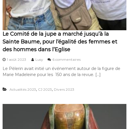
d
p
u
o
S
r
y
t
n
d
o
u
d
Le Comité de la jupe a marché jusqu’à la
s
e
Sainte Baume, pour l’égalité des femmes et
y
s
n
u
des hommes dans l’Eglise
o
r
d
l
s
1 août 2023
Lusy
6 commentaires
e
a
u
,
Le Pèlerin avait initié un événement autour de la figure de
s
r
a
y
Marie Madeleine pour les 150 ans de la revue. […]
L
v
n
e
e
o
C
c
,
,
Actualités 2023
CJ 2023
Divers 2023
d
o
e
a
m
n
l
i
p
i
t
r
t
é
i
é
d
m
:
e
e
l
l