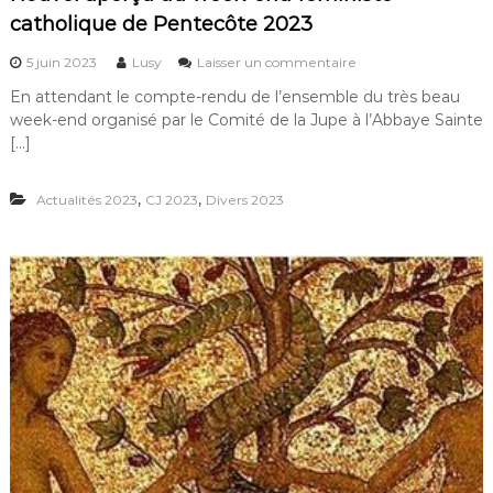
t
c
catholique de Pentecôte 2023
é
a
d
t
a
s
5 juin 2023
Lusy
Laisser un commentaire
h
n
u
o
En attendant le compte-rendu de l’ensemble du très beau
s
r
l
week-end organisé par le Comité de la Jupe à l’Abbaye Sainte
n
N
i
o
o
[…]
q
s
u
u
é
v
e
,
,
g
Actualités 2023
CJ 2023
Divers 2023
e
e
l
l
t
i
a
f
s
p
é
e
e
m
s
r
i
ç
n
u
i
d
s
u
t
w
e
e
e
e
n
k
C
-
h