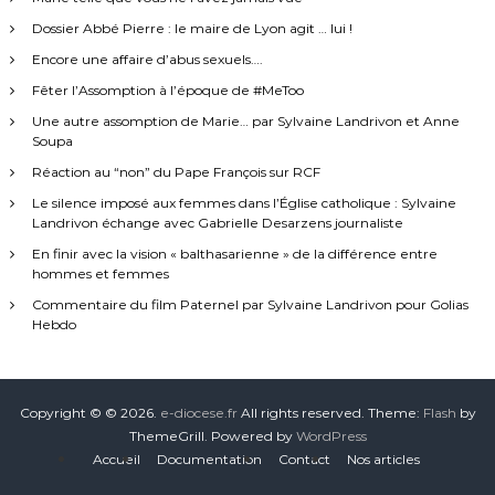
a
m
u
Dossier Abbé Pierre : le maire de Lyon agit … lui !
e
t
Encore une affaire d’abus sexuels….
s
o
,
u
Fêter l’Assomption à l’époque de #MeToo
l
r
e
Une autre assomption de Marie… par Sylvaine Landrivon et Anne
d
s
Soupa
e
a
M
Réaction au “non” du Pape François sur RCF
i
a
n
Le silence imposé aux femmes dans l’Église catholique : Sylvaine
r
t
Landrivon échange avec Gabrielle Desarzens journaliste
i
e
e
En finir avec la vision « balthasarienne » de la différence entre
t
-
hommes et femmes
l
M
e
Commentaire du film Paternel par Sylvaine Landrivon pour Golias
a
s
Hebdo
d
a
e
c
l
r
e
é
i
Copyright © © 2026.
e-diocese.fr
All rights reserved. Theme:
Flash
by
.
n
ThemeGrill. Powered by
WordPress
E
e
t
Accueil
Documentation
Contact
Nos articles
s