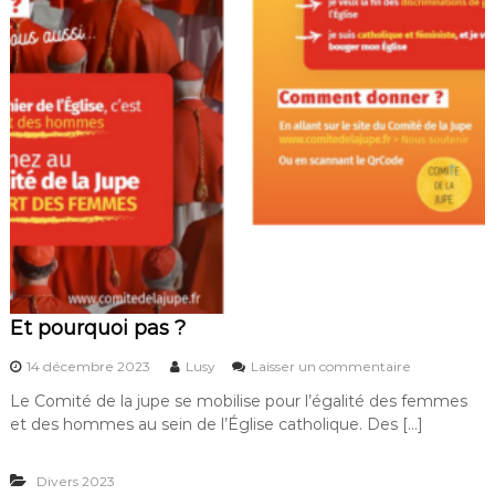
Et pourquoi pas ?
s
14 décembre 2023
Lusy
Laisser un commentaire
u
Le Comité de la jupe se mobilise pour l’égalité des femmes
r
et des hommes au sein de l’Église catholique. Des […]
E
t
p
Divers 2023
o