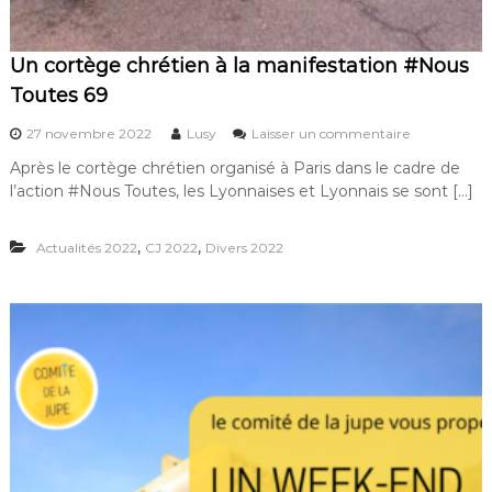
à
L
y
o
Un cortège chrétien à la manifestation #Nous
n
Toutes 69
a
v
s
27 novembre 2022
Lusy
Laisser un commentaire
e
u
c
Après le cortège chrétien organisé à Paris dans le cadre de
r
l
l’action #Nous Toutes, les Lyonnaises et Lyonnais se sont […]
U
e
n
C
c
o
,
,
Actualités 2022
CJ 2022
Divers 2022
o
m
r
i
t
t
è
é
g
d
e
e
c
l
h
a
r
J
é
u
t
p
i
e
e