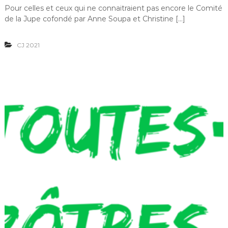
u
Pour celles et ceux qui ne connaitraient pas encore le Comité
r
de la Jupe cofondé par Anne Soupa et Christine […]
C
o
m
CJ 2021
i
t
é
d
e
l
a
J
u
p
e
:
F
e
m
m
e
s
e
t