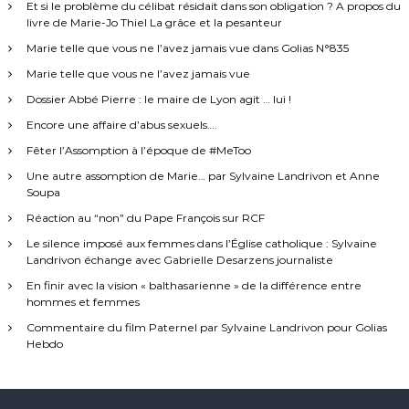
!
Et si le problème du célibat résidait dans son obligation ? A propos du
livre de Marie-Jo Thiel La grâce et la pesanteur
Marie telle que vous ne l’avez jamais vue dans Golias N°835
Marie telle que vous ne l’avez jamais vue
Dossier Abbé Pierre : le maire de Lyon agit … lui !
Encore une affaire d’abus sexuels….
Fêter l’Assomption à l’époque de #MeToo
Une autre assomption de Marie… par Sylvaine Landrivon et Anne
Soupa
Réaction au “non” du Pape François sur RCF
Le silence imposé aux femmes dans l’Église catholique : Sylvaine
Landrivon échange avec Gabrielle Desarzens journaliste
En finir avec la vision « balthasarienne » de la différence entre
hommes et femmes
Commentaire du film Paternel par Sylvaine Landrivon pour Golias
Hebdo