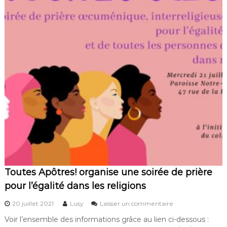
!
d
e
m
a
n
d
e
l
’
o
u
v
e
r
t
u
r
e
Toutes Apôtres! organise une soirée de prière
d
pour l’égalité dans les religions
’
u
s
20 juillet 2021
Lusy
Laisser un commentaire
n
u
e
Voir l’ensemble des informations grâce au lien ci-dessous :
r
c