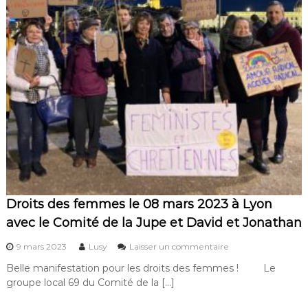
Droits des femmes le 08 mars 2023 à Lyon
avec le Comité de la Jupe et David et Jonathan
s
9 mars 2023
Lusy
Laisser un commentaire
u
Belle manifestation pour les droits des femmes ! Le
r
groupe local 69 du Comité de la […]
D
r
o