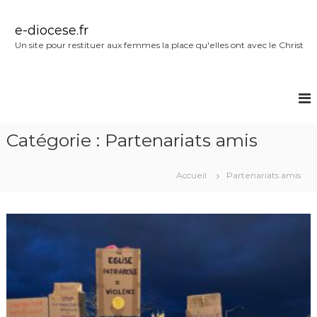
A
l
e-diocese.fr
l
Un site pour restituer aux femmes la place qu'elles ont avec le Christ
e
r
a
u
c
o
Catégorie :
Partenariats amis
n
t
e
Accueil
Partenariats amis
n
u