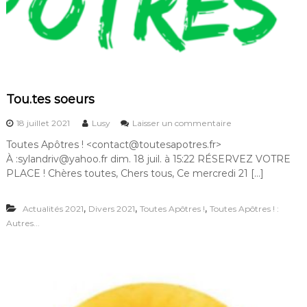
s
a
o
s
i
i
r
t
é
u
e
a
d
t
e
i
Tou.tes soeurs
p
o
r
n
s
18 juillet 2021
Lusy
Laisser un commentaire
i
d
u
è
Toutes Apôtres ! <contact@toutesapotres.fr>
e
r
r
s
À :sylandriv@yahoo.fr dim. 18 juil. à 15:22 RÉSERVEZ VOTRE
T
e
f
o
PLACE ! Chères toutes, Chers tous, Ce mercredi 21 […]
p
e
u
o
m
.
u
m
,
,
,
Actualités 2021
Divers 2021
Toutes Apôtres !
Toutes Apôtres ! :
t
r
e
e
Autres...
l
s
s
’
d
s
é
a
o
g
n
e
a
s
u
l
l
r
i
’