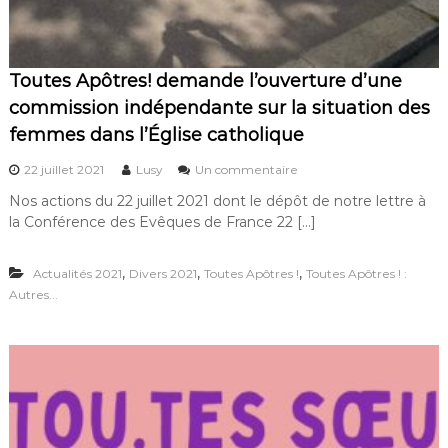
Toutes Apôtres! demande l’ouverture d’une
commission indépendante sur la situation des
femmes dans l’Église catholique
s
22 juillet 2021
Lusy
Un commentaire
u
Nos actions du 22 juillet 2021 dont le dépôt de notre lettre à
r
la Conférence des Evêques de France 22 […]
T
o
u
,
,
,
Actualités 2021
Divers 2021
Toutes Apôtres !
Toutes Apôtres ! :
t
Autres...
e
s
A
p
ô
t
r
e
s