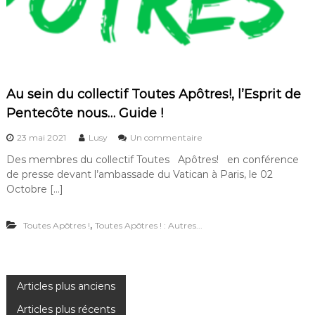
c
a
t
h
o
l
i
c
Au sein du collectif Toutes Apôtres!, l’Esprit de
i
Pentecôte nous… Guide !
s
m
s
23 mai 2021
Lusy
Un commentaire
e
u
q
Des membres du collectif Toutes Apôtres! en conférence
r
u
de presse devant l’ambassade du Vatican à Paris, le 02
A
’
u
Octobre […]
e
s
s
e
t
,
Toutes Apôtres !
Toutes Apôtres ! : Autres...
i
-
n
c
d
e
u
q
c
u
N
Articles plus anciens
o
i
l
c
Articles plus récents
l