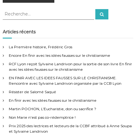
a
l
e
o
c
R
c
v
R
t
e
e
h
c
i
e
c
h
i
f
?
e
h
Articles récents
T
r
e
c
o
g
h
r
u
e
La Première histoire, Frédéric Gros
t
r
c
a
e
Encore En finir avec les idées fausses sur le christianisme
h
s
e
RCF Lyon reçoit Sylvaine Landrivon pour la sortie de son livre En finir
A
t
r
avec les idées fausses sur le christianisme
p
:
ô
EN FINIR AVEC LES IDEES FAUSSES SUR LE CHRISTIANISME.
i
t
Rencontre avec Sylvaine Landrivon organisée par la CCB Lyon
r
Résister de Salomé Saqué
e
o
s
En finir avec les idées fausses sur le christianisme
!
n
Martin POCHON, L’Eucharistie, don ou sacrifice ?
,
l
Non Marie n’est pas co-rédemptrice !
’
d
E
Prix 2025 des lectrices et lecteurs de la CCBF attribué à Anne Soupa
s
et Sylvaine Landrivon