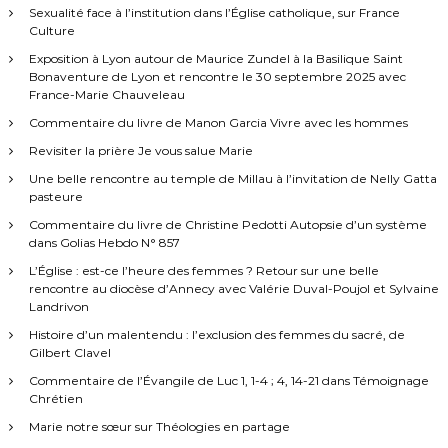
e
p
Sexualité face à l’institution dans l’Église catholique, sur France
r
Culture
i
s
t
Exposition à Lyon autour de Maurice Zundel à la Basilique Saint
d
Bonaventure de Lyon et rencontre le 30 septembre 2025 avec
a
e
France-Marie Chauveleau
P
Commentaire du livre de Manon Garcia Vivre avec les hommes
e
r
n
Revisiter la prière Je vous salue Marie
t
Une belle rencontre au temple de Millau à l’invitation de Nelly Gatta
t
e
pasteure
c
ô
Commentaire du livre de Christine Pedotti Autopsie d’un système
i
t
dans Golias Hebdo N° 857
e
c
L’Église : est-ce l’heure des femmes ? Retour sur une belle
n
rencontre au diocèse d’Annecy avec Valérie Duval-Poujol et Sylvaine
o
Landrivon
u
l
s
Histoire d’un malentendu : l’exclusion des femmes du sacré, de
…
Gilbert Clavel
e
G
u
Commentaire de l’Évangile de Luc 1, 1-4 ; 4, 14-21 dans Témoignage
i
Chrétien
s
d
Marie notre sœur sur Théologies en partage
e