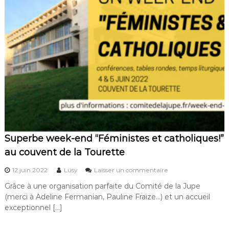
e
n
t
à
D
l
a
a
v
m
i
a
d
n
e
i
t
f
J
e
o
s
n
t
a
a
t
t
h
i
Superbe week-end “Féministes et catholiques!”
a
o
n
au couvent de la Tourette
n
#
s
12 juin 2022
Lusy
Laisser un commentaire
N
u
o
Grâce à une organisation parfaite du Comité de la Jupe
r
u
(merci à Adeline Fermanian, Pauline Fraize…) et un accueil
S
s
u
exceptionnel […]
T
p
o
e
u