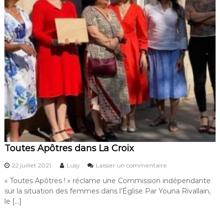
y
T
G
o
o
u
d
r
d
e
e
t
s
t
s
e
Toutes Apôtres dans La Croix
s
22 juillet 2021
Lusy
Laisser un commentaire
u
« Toutes Apôtres ! » réclame une Commission indépendante
r
sur la situation des femmes dans l’Église Par Youna Rivallain,
T
o
le […]
u
t