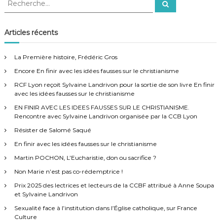
R
e
e
c
c
h
e
h
Articles récents
r
e
c
h
r
e
La Première histoire, Frédéric Gros
r
c
Encore En finir avec les idées fausses sur le christianisme
h
e
RCF Lyon reçoit Sylvaine Landrivon pour la sortie de son livre En finir
r
avec les idées fausses sur le christianisme
:
EN FINIR AVEC LES IDEES FAUSSES SUR LE CHRISTIANISME.
Rencontre avec Sylvaine Landrivon organisée par la CCB Lyon
Résister de Salomé Saqué
En finir avec les idées fausses sur le christianisme
Martin POCHON, L’Eucharistie, don ou sacrifice ?
Non Marie n’est pas co-rédemptrice !
Prix 2025 des lectrices et lecteurs de la CCBF attribué à Anne Soupa
et Sylvaine Landrivon
Sexualité face à l’institution dans l’Église catholique, sur France
Culture