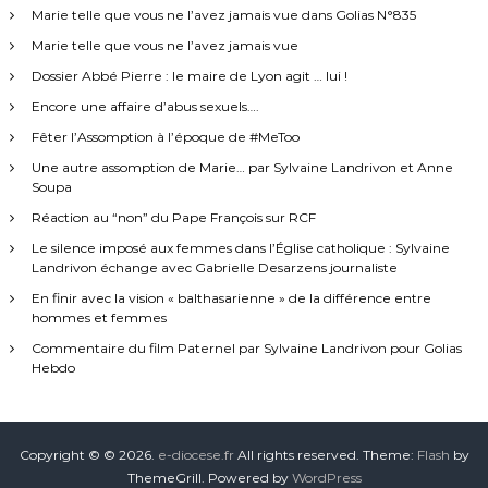
Marie telle que vous ne l’avez jamais vue dans Golias N°835
Marie telle que vous ne l’avez jamais vue
Dossier Abbé Pierre : le maire de Lyon agit … lui !
Encore une affaire d’abus sexuels….
Fêter l’Assomption à l’époque de #MeToo
Une autre assomption de Marie… par Sylvaine Landrivon et Anne
Soupa
Réaction au “non” du Pape François sur RCF
Le silence imposé aux femmes dans l’Église catholique : Sylvaine
Landrivon échange avec Gabrielle Desarzens journaliste
En finir avec la vision « balthasarienne » de la différence entre
hommes et femmes
Commentaire du film Paternel par Sylvaine Landrivon pour Golias
Hebdo
Copyright © © 2026.
e-diocese.fr
All rights reserved. Theme:
Flash
by
ThemeGrill. Powered by
WordPress