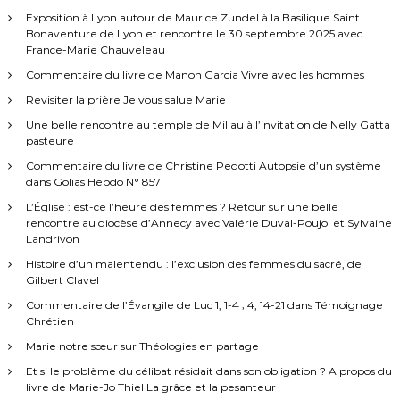
Exposition à Lyon autour de Maurice Zundel à la Basilique Saint
Bonaventure de Lyon et rencontre le 30 septembre 2025 avec
France-Marie Chauveleau
Commentaire du livre de Manon Garcia Vivre avec les hommes
Revisiter la prière Je vous salue Marie
Une belle rencontre au temple de Millau à l’invitation de Nelly Gatta
pasteure
Commentaire du livre de Christine Pedotti Autopsie d’un système
dans Golias Hebdo N° 857
L’Église : est-ce l’heure des femmes ? Retour sur une belle
rencontre au diocèse d’Annecy avec Valérie Duval-Poujol et Sylvaine
Landrivon
Histoire d’un malentendu : l’exclusion des femmes du sacré, de
Gilbert Clavel
Commentaire de l’Évangile de Luc 1, 1-4 ; 4, 14-21 dans Témoignage
Chrétien
Marie notre sœur sur Théologies en partage
Et si le problème du célibat résidait dans son obligation ? A propos du
livre de Marie-Jo Thiel La grâce et la pesanteur