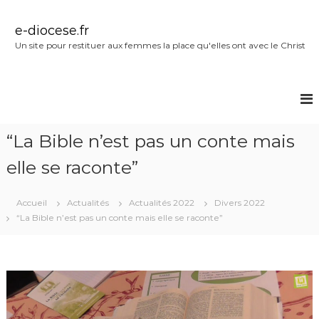
A
l
e-diocese.fr
l
Un site pour restituer aux femmes la place qu'elles ont avec le Christ
e
r
a
u
c
o
“La Bible n’est pas un conte mais
n
t
elle se raconte”
e
n
u
Accueil
Actualités
Actualités 2022
Divers 2022
“La Bible n’est pas un conte mais elle se raconte”