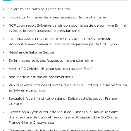
h
r
e
La Première histoire, Frédéric Gros
r
c
Encore En finir avec les idées fausses sur le christianisme
h
e
RCF Lyon reçoit Sylvaine Landrivon pour la sortie de son livre En finir
r
avec les idées fausses sur le christianisme
:
EN FINIR AVEC LES IDEES FAUSSES SUR LE CHRISTIANISME.
Rencontre avec Sylvaine Landrivon organisée par la CCB Lyon
Résister de Salomé Saqué
En finir avec les idées fausses sur le christianisme
Martin POCHON, L’Eucharistie, don ou sacrifice ?
Non Marie n’est pas co-rédemptrice !
Prix 2025 des lectrices et lecteurs de la CCBF attribué à Anne Soupa
et Sylvaine Landrivon
Sexualité face à l’institution dans l’Église catholique, sur France
Culture
Exposition à Lyon autour de Maurice Zundel à la Basilique Saint
Bonaventure de Lyon et rencontre le 30 septembre 2025 avec
France-Marie Chauveleau
Commentaire du livre de Manon Garcia Vivre avec les hommes