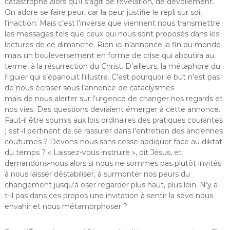
catastrophe alors qu’il s’agit de révélation, de dévoilement.
On adore se faire peur, car la peur justifie le repli sur soi,
l’inaction. Mais c’est l’inverse que viennent nous transmettre
les messages tels que ceux qui nous sont proposés dans les
lectures de ce dimanche. Rien ici n’annonce la fin du monde
mais un bouleversement en forme de crise qui aboutira au
terme, à la résurrection du Christ. D’ailleurs, la métaphore du
figuier qui s’épanouit l’illustre. C’est pourquoi le but n’est pas
de nous écraser sous l’annonce de cataclysmes
mais de nous alerter sur l’urgence de changer nos regards et
nos vies. Des questions devraient émerger à cette annonce.
Faut-il être soumis aux lois ordinaires des pratiques courantes
; est-il pertinent de se rassurer dans l’entretien des anciennes
coutumes ? Devons-nous sans cesse abdiquer face au diktat
du temps ? « Laissez-vous instruire », dit Jésus, et
demandons-nous alors si nous ne sommes pas plutôt invités
à nous laisser déstabiliser, à surmonter nos peurs du
changement jusqu’à oser regarder plus haut, plus loin. N’y a-
t-il pas dans ces propos une invitation à sentir la sève nous
envahir et nous métamorphoser ?