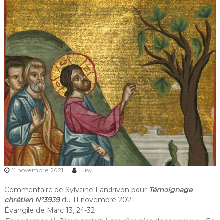
11 novembre 2021
Lusy
Commentaire de Sylvaine Landrivon pour
Témoignage
chrétien N°3939
du 11 novembre 2021
Évangile de Marc 13, 24-32