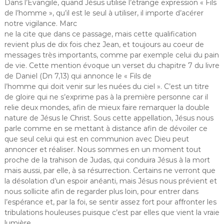
Dans l’Évangile, quand Jésus utilise l’étrange expression « Fils
de l’homme », qu’il est le seul à utiliser, il importe d’acérer
notre vigilance. Marc
ne la cite que dans ce passage, mais cette qualification
revient plus de dix fois chez Jean, et toujours au coeur de
messages très importants, comme par exemple celui du pain
de vie. Cette mention évoque un verset du chapitre 7 du livre
de Daniel (Dn 7,13) qui annonce le « Fils de
l’homme qui doit venir sur les nuées du ciel ». C’est un titre
de gloire qui ne s’exprime pas à la première personne car il
relie deux mondes, afin de mieux faire remarquer la double
nature de Jésus le Christ. Sous cette appellation, Jésus nous
parle comme en se mettant à distance afin de dévoiler ce
que seul celui qui est en communion avec Dieu peut
annoncer et réaliser. Nous sommes en un moment tout
proche de la trahison de Judas, qui conduira Jésus à la mort
mais aussi, par elle, à sa résurrection. Certains ne verront que
la désolation d’un espoir anéanti, mais Jésus nous prévient et
nous sollicite afin de regarder plus loin, pour entrer dans
l’espérance et, par la foi, se sentir assez fort pour affronter les
tribulations houleuses puisque c’est par elles que vient la vraie
lumière.