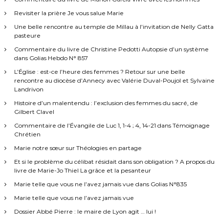
Revisiter la prière Je vous salue Marie
Une belle rencontre au temple de Millau à l’invitation de Nelly Gatta
pasteure
Commentaire du livre de Christine Pedotti Autopsie d’un système
dans Golias Hebdo N° 857
L’Église : est-ce l’heure des femmes ? Retour sur une belle
rencontre au diocèse d’Annecy avec Valérie Duval-Poujol et Sylvaine
Landrivon
Histoire d’un malentendu : l’exclusion des femmes du sacré, de
Gilbert Clavel
Commentaire de l’Évangile de Luc 1, 1-4 ; 4, 14-21 dans Témoignage
Chrétien
Marie notre sœur sur Théologies en partage
Et si le problème du célibat résidait dans son obligation ? A propos du
livre de Marie-Jo Thiel La grâce et la pesanteur
Marie telle que vous ne l’avez jamais vue dans Golias N°835
Marie telle que vous ne l’avez jamais vue
Dossier Abbé Pierre : le maire de Lyon agit … lui !