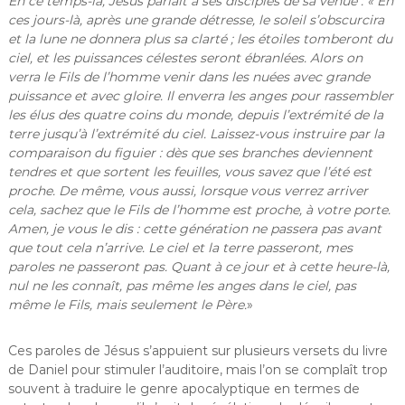
En ce temps-là, Jésus parlait à ses disciples de sa venue : « En
ces jours-là, après une grande détresse, le soleil s’obscurcira
et la lune ne donnera plus sa clarté ; les étoiles tomberont du
ciel, et les puissances célestes seront ébranlées. Alors on
verra le Fils de l’homme venir dans les nuées avec grande
puissance et avec gloire. Il enverra les anges pour rassembler
les élus des quatre coins du monde, depuis l’extrémité de la
terre jusqu’à l’extrémité du ciel. Laissez-vous instruire par la
comparaison du figuier : dès que ses branches deviennent
tendres et que sortent les feuilles, vous savez que l’été est
proche. De même, vous aussi, lorsque vous verrez arriver
cela, sachez que le Fils de l’homme est proche, à votre porte.
Amen, je vous le dis : cette génération ne passera pas avant
que tout cela n’arrive. Le ciel et la terre passeront, mes
paroles ne passeront pas. Quant à ce jour et à cette heure-là,
nul ne les connaît, pas même les anges dans le ciel, pas
même le Fils, mais seulement le Père.
»
Ces paroles de Jésus s’appuient sur plusieurs versets du livre
de Daniel pour stimuler l’auditoire, mais l’on se complaît trop
souvent à traduire le genre apocalyptique en termes de