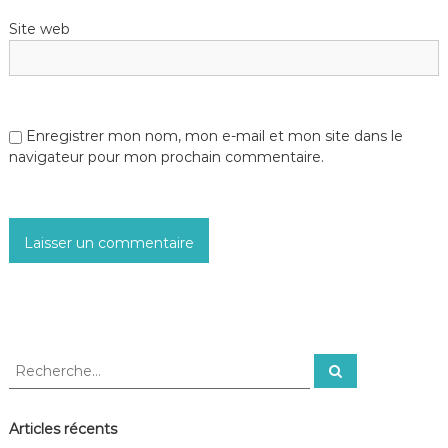
Site web
Enregistrer mon nom, mon e-mail et mon site dans le
navigateur pour mon prochain commentaire.
R
R
e
e
c
c
h
e
h
Articles récents
r
e
c