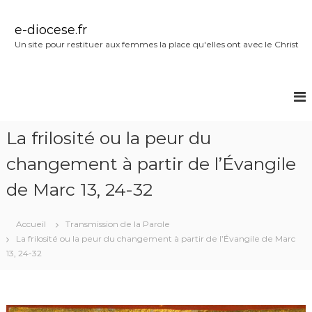
A
l
e-diocese.fr
l
Un site pour restituer aux femmes la place qu'elles ont avec le Christ
e
r
a
u
c
o
La frilosité ou la peur du
n
t
changement à partir de l’Évangile
e
n
de Marc 13, 24-32
u
Accueil
Transmission de la Parole
La frilosité ou la peur du changement à partir de l’Évangile de Marc
13, 24-32