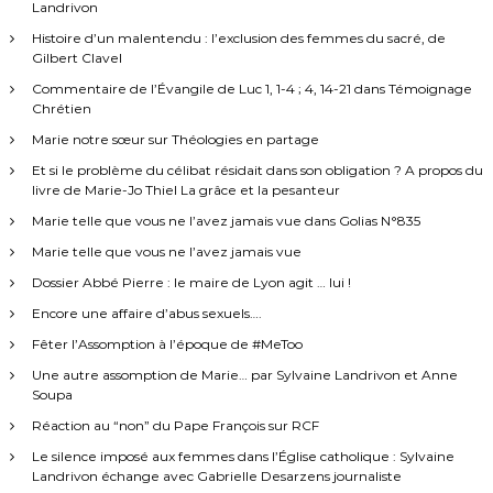
Landrivon
Histoire d’un malentendu : l’exclusion des femmes du sacré, de
Gilbert Clavel
Commentaire de l’Évangile de Luc 1, 1-4 ; 4, 14-21 dans Témoignage
Chrétien
Marie notre sœur sur Théologies en partage
Et si le problème du célibat résidait dans son obligation ? A propos du
livre de Marie-Jo Thiel La grâce et la pesanteur
Marie telle que vous ne l’avez jamais vue dans Golias N°835
Marie telle que vous ne l’avez jamais vue
Dossier Abbé Pierre : le maire de Lyon agit … lui !
Encore une affaire d’abus sexuels….
Fêter l’Assomption à l’époque de #MeToo
Une autre assomption de Marie… par Sylvaine Landrivon et Anne
Soupa
Réaction au “non” du Pape François sur RCF
Le silence imposé aux femmes dans l’Église catholique : Sylvaine
Landrivon échange avec Gabrielle Desarzens journaliste