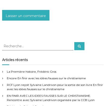
R
R
e
e
c
c
h
e
h
Articles récents
r
e
c
h
r
e
La Première histoire, Frédéric Gros
r
c
Encore En finir avec les idées fausses sur le christianisme
h
e
RCF Lyon reçoit Sylvaine Landrivon pour la sortie de son livre En finir
r
avec les idées fausses sur le christianisme
:
EN FINIR AVEC LES IDEES FAUSSES SUR LE CHRISTIANISME.
Rencontre avec Sylvaine Landrivon organisée par la CCB Lyon