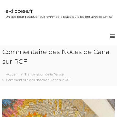
A
l
e-diocese.fr
l
Un site pour restituer aux femmes la place qu'elles ont avec le Christ
e
r
a
u
c
o
Commentaire des Noces de Cana
n
t
sur RCF
e
n
u
Accueil
Transmission de la Parole
Commentaire des Noces de Cana sur RCF