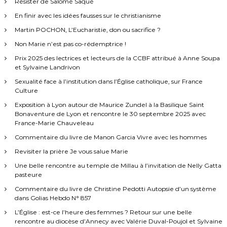
Résister de Salomé Saqué
En finir avec les idées fausses sur le christianisme
Martin POCHON, L’Eucharistie, don ou sacrifice ?
Non Marie n’est pas co-rédemptrice !
Prix 2025 des lectrices et lecteurs de la CCBF attribué à Anne Soupa
et Sylvaine Landrivon
Sexualité face à l’institution dans l’Église catholique, sur France
Culture
Exposition à Lyon autour de Maurice Zundel à la Basilique Saint
Bonaventure de Lyon et rencontre le 30 septembre 2025 avec
France-Marie Chauveleau
Commentaire du livre de Manon Garcia Vivre avec les hommes
Revisiter la prière Je vous salue Marie
Une belle rencontre au temple de Millau à l’invitation de Nelly Gatta
pasteure
Commentaire du livre de Christine Pedotti Autopsie d’un système
dans Golias Hebdo N° 857
L’Église : est-ce l’heure des femmes ? Retour sur une belle
rencontre au diocèse d’Annecy avec Valérie Duval-Poujol et Sylvaine