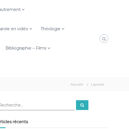
e autrement
role en vidéo
Théologie
Bibliographie – Films
Accueil
Layouts
R
e
c
h
e
rticles récents
r
c