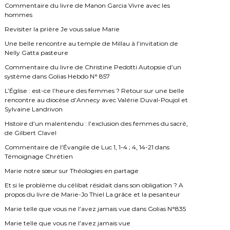
Commentaire du livre de Manon Garcia Vivre avec les
hommes
Revisiter la prière Je vous salue Marie
Une belle rencontre au temple de Millau à l’invitation de
Nelly Gatta pasteure
Commentaire du livre de Christine Pedotti Autopsie d’un
système dans Golias Hebdo N° 857
L’Église : est-ce l’heure des femmes ? Retour sur une belle
rencontre au diocèse d’Annecy avec Valérie Duval-Poujol et
Sylvaine Landrivon
Histoire d’un malentendu : l’exclusion des femmes du sacré,
de Gilbert Clavel
Commentaire de l’Évangile de Luc 1, 1-4 ; 4, 14-21 dans
Témoignage Chrétien
Marie notre sœur sur Théologies en partage
Et si le problème du célibat résidait dans son obligation ? A
propos du livre de Marie-Jo Thiel La grâce et la pesanteur
Marie telle que vous ne l’avez jamais vue dans Golias N°835
Marie telle que vous ne l’avez jamais vue