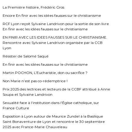
h
e
La Première histoire, Frédéric Gros
r
Encore En finir avec les idées fausses sur le christianisme
RCF Lyon reçoit Sylvaine Landrivon pour la sortie de son livre
En finir avec les idées fausses sur le christianisme
EN FINIR AVEC LES IDEES FAUSSES SUR LE CHRISTIANISME.
Rencontre avec Sylvaine Landrivon organisée par la CCB
Lyon
Résister de Salomé Saqué
En finir avec les idées fausses sur le christianisme
Martin POCHON, L’Eucharistie, don ou sacrifice ?
Non Marie n’est pas co-rédemptrice !
Prix 2025 des lectrices et lecteurs de la CCBF attribué à Anne
Soupa et Sylvaine Landrivon
Sexualité face à l’institution dans l’Église catholique, sur
France Culture
Exposition à Lyon autour de Maurice Zundel à la Basilique
Saint Bonaventure de Lyon et rencontre le 30 septembre
2025 avec France-Marie Chauveleau