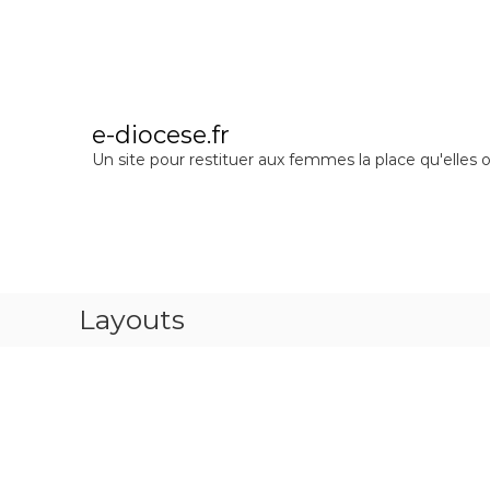
A
l
l
e
r
a
e-diocese.fr
u
Un site pour restituer aux femmes la place qu'elles o
c
o
n
t
e
n
u
Layouts