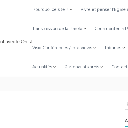
Pourquoi ce site ?
Vivre et penser l’Eglis
Transmission de la Parole
Commenter la Pa
nt avec le Christ
Visio Conférences / interviews
Tribunes
Actualités
Partenariats amis
Contact
R
e
c
h
A
e